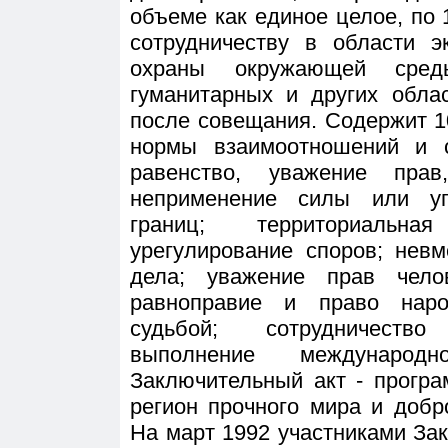
объеме как единое целое, по 1
сотрудничеству в области э
охраны окружающей сред
гуманитарных и других обла
после совещания. Содержит 
нормы взаимоотношений и с
равенство, уважение прав
неприменение силы или уг
границ; территориальна
урегулирование споров; нев
дела; уважение прав чело
равноправие и право наро
судьбой; сотрудничеств
выполнение международно
Заключительный акт - прогр
регион прочного мира и добр
На март 1992 участниками За