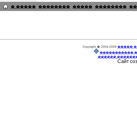
� �����
��������
�����
��������
��
Copyright � 2004-2008
����� �
����������� 
������ ������
Сайт со