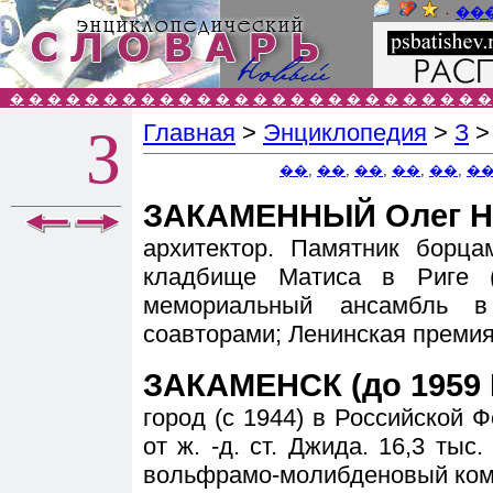
٠
��
�
�
�
�
�
�
�
�
�
�
�
�
�
�
�
�
�
�
�
�
�
�
�
�
�
�
Главная
>
Энциклопедия
>
З
З
��
,
��
,
��
,
��
,
��
,
�
ЗАКАМЕННЫЙ Олег Ни
архитектор. Памятник борц
кладбище Матиса в Риге (1
мемориальный ансамбль в
соавторами; Ленинская премия,
ЗАКАМЕНСК (до 1959 
город (с 1944) в Российской Ф
от ж. -д. ст. Джида. 16,3 тыс
вольфрамо-молибденовый ком