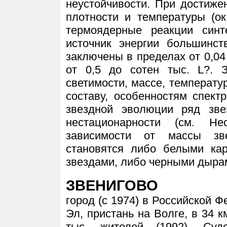
неустойчивости. При достиже
плотности и температуры (ок
термоядерные реакции синт
источник энергии большинст
заключены в пределах от 0,04 
от 0,5 до сотен тыс. L?. 
светимости, массе, температу
составу, особенностям спект
звездной эволюции ряд зве
нестационарности (см. Не
зависимости от массы з
становятся либо белыми ка
звездами, либо черными дыра
ЗВЕНИГОВО
город (с 1974) в Российской 
Эл, пристань на Волге, в 34 км
тыс. жителей (1992). Судо