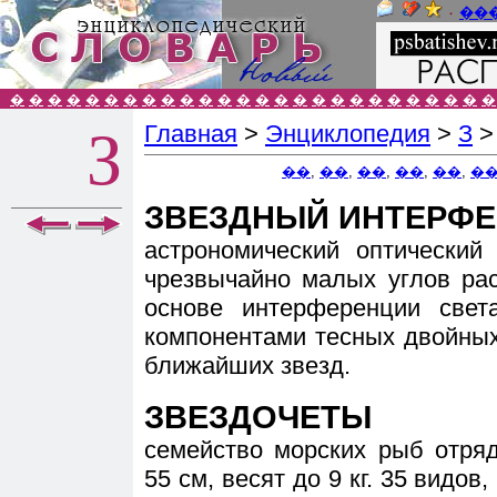
٠
��
�
�
�
�
�
�
�
�
�
�
�
�
�
�
�
�
�
�
�
�
�
�
�
�
�
�
Главная
>
Энциклопедия
>
З
З
��
,
��
,
��
,
��
,
��
,
�
ЗВЕЗДНЫЙ ИНТЕРФ
астрономический оптический
чрезвычайно малых углов расс
основе интерференции свет
компонентами тесных двойных
ближайших звезд.
ЗВЕЗДОЧЕТЫ
семейство морских рыб отря
55 см, весят до 9 кг. 35 видов