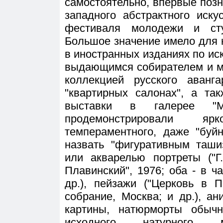
самостоятельно, впервые поз
западного абстрактного иск
фестиваля молодежи и сту
Большое значение имело для 
в иностранных изданиях по иск
выдающимся собирателем и ме
коллекцией русского аванг
"квартирных салонах", а та
выставки в галерее "
продемонстрировали я
темпераментного, даже "буй
назвать "фигуративным таш
или акварелью портреты ("Г.
Плавинский", 1976; оба - в ч
др.), пейзажи ("Церковь в П
собрание, Москва; и др.), а
картины, натюрморты обычн
исходного натурного м