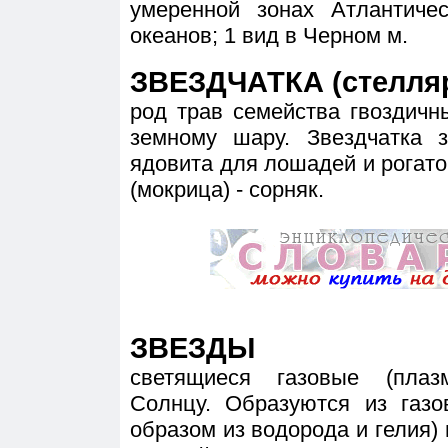
умеренной зонах Атлантичес
океанов; 1 вид в Черном м.
ЗВЕЗДЧАТКА (стелля
род трав семейства гвоздичн
земному шару. Звездчатка з
ядовита для лошадей и рогатог
(мокрица) - сорняк.
ЗВЕЗДЫ
светящиеся газовые (пла
Солнцу. Образуются из газ
образом из водорода и гелия) 