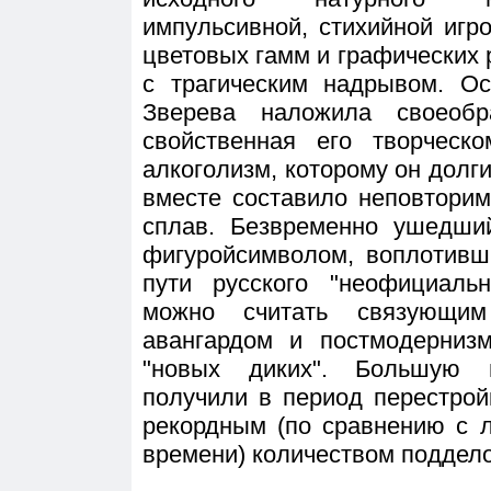
импульсивной, стихийной игр
цветовых гамм и графических 
с трагическим надрывом. О
Зверева наложила своеобр
свойственная его творческ
алкоголизм, которому он долги
вместе составило неповтори
сплав. Безвременно ушедши
фигуройсимволом, воплотивш
пути русского "неофициальн
можно считать связующи
авангардом и постмодерниз
"новых диких". Большую 
получили в период перестрой
рекордным (по сравнению с 
времени) количеством поддело