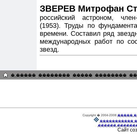
ЗВЕРЕВ Митрофан Сте
российский астроном, чле
(1953). Труды по фундамент
времени. Составил ряд звезд
международных работ по со
звезд.
� �����
��������
�����
��������
��
Copyright � 2004-2008
����� �
����������� 
������ ������
Сайт со