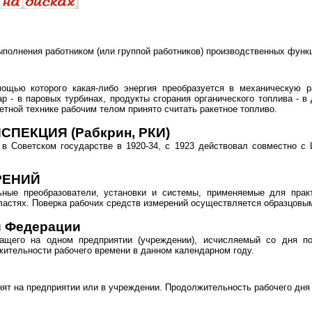
ыполнения работником (или группой работников) производственных функ
ощью которого какая-либо энергия преобразуется в механическую ра
р - в паровых турбинах, продукты сгорания органического топлива - в 
етной технике рабочим телом принято считать ракетное топливо.
ПЕКЦИЯ (Рабкрин, РКИ)
я в Советском государстве в 1920-34, с 1923 действовал совместно с
РЕНИЙ
ьные преобразователи, установки и системы, применяемые для прак
областях. Поверка рабочих средств измерений осуществляется образцовы
й Федерации
жащего на одном предприятии (учреждении), исчисляемый со дня п
жительности рабочего времени в данном календарном году.
занят на предприятии или в учреждении. Продолжительность рабочего дня