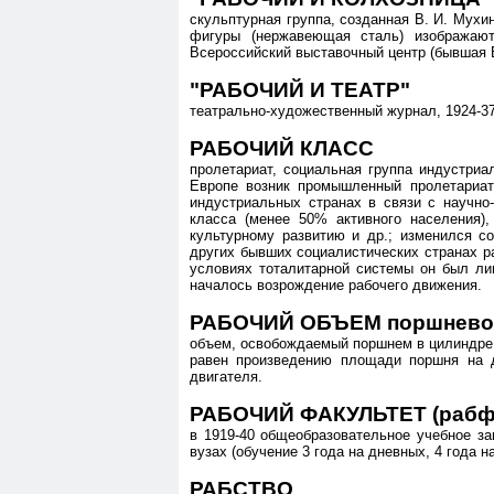
скульптурная группа, созданная В. И. Мухи
фигуры (нержавеющая сталь) изображаю
Всероссийский выставочный центр (бывшая 
"РАБОЧИЙ И ТЕАТР"
театрально-художественный журнал, 1924-37
РАБОЧИЙ КЛАСС
пролетариат, социальная группа индустри
Европе возник промышленный пролетариат,
индустриальных странах в связи с научно
класса (менее 50% активного населения)
культурному развитию и др.; изменился с
других бывших социалистических странах ра
условиях тоталитарной системы он был лиш
началось возрождение рабочего движения.
РАБОЧИЙ ОБЪЕМ поршневого
объем, освобождаемый поршнем в цилиндре 
равен произведению площади поршня на д
двигателя.
РАБОЧИЙ ФАКУЛЬТЕТ (рабф
в 1919-40 общеобразовательное учебное з
вузах (обучение 3 года на дневных, 4 года н
РАБСТВО