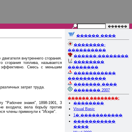
������ ����
��������-
����������
������-��������
 двигателя внутреннего сгорания.
��������
о сгорания топлива, называется
ее эффективно. Смесь с меньшим
��������
�����������
����������
������� ����
различных затрат труда.
������� 2007
������ ��������:
ту "Рабочее знамя", 1898-1901, 3
��������
не входила; вела борьбу против
Visual Basic
ся члены примкнули к "Искре".
1�:�����������
�����������
����