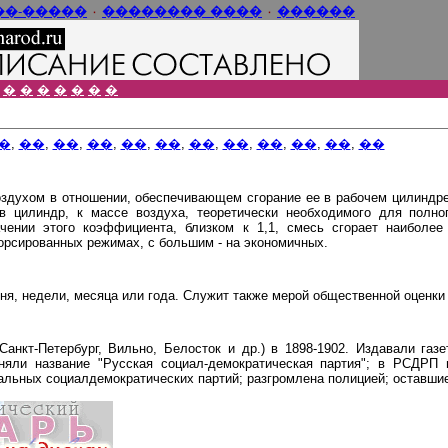
���-����
٠
���� ��������
٠
������
�
�
�
�
�
�
�
�
,
��
,
��
,
��
,
��
,
��
,
��
,
��
,
��
,
��
,
��
,
��
оздухом в отношении, обеспечивающем сгорание ее в рабочем цилиндре
 цилиндр, к массе воздуха, теоретически необходимого для полног
чении этого коэффициента, близком к 1,1, смесь сгорает наибол
рсированных режимах, с большим - на экономичных.
я, недели, месяца или года. Служит также мерой общественной оценки 
анкт-Петербург, Вильно, Белосток и др.) в 1898-1902. Издавали газе
няли название "Русская социал-демократическая партия"; в РСДРП 
нальных социалдемократических партий; разгромлена полицией; оставшие