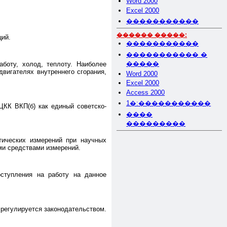
Word 2000
Excel 2000
�����������
������ �����:
ций.
�����������
����������� �
�����
боту, холод, теплоту. Наиболее
двигателях внутреннего сгорания,
Word 2000
Excel 2000
Access 2000
1�:�����������
 ЦКК ВКП(б) как единый советско-
����
���������
тических измерений при научных
ми средствами измерений.
оступления на работу на данное
 регулируется законодательством.