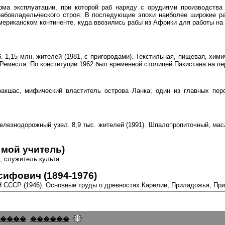
рма эксплуатации, при которой раб наряду с орудиями производства
 рабовладельческого строя. В последующие эпохи наиболее широкие р
 Американском континенте, куда ввозились рабы из Африки для работы н
аб. 1,15 млн. жителей (1981, с пригородами). Текстильная, пищевая, хи
месла. По конституции 1962 был временной столицей Пакистана на пе
акшас, мифический властитель острова Ланка; один из главных пер
 Железнодорожный узел. 8,9 тыс. жителей (1991). Шпалопропиточный, ма
- мой учитель)
 служитель культа.
фович (1894-1976)
Н СССР (1946). Основные труды о древностях Карелии, Приладожья, Пр
����
������