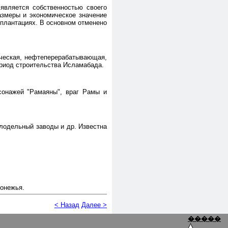
 является собственностью своего
азмеры и экономическое значение
а плантациях. В основном отменено
мическая, нефтеперерабатывающая,
риод строительства Исламабада.
сонажей "Рамаяны", враг Рамы и
слодельный заводы и др. Известна
ионежья.
< Назад
Далее >
�����