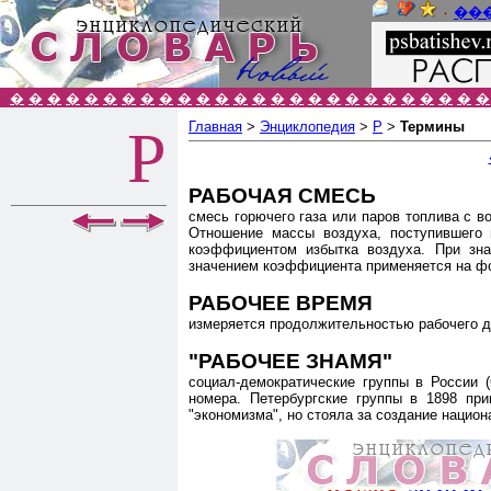
٠
��
�
�
�
�
�
�
�
�
�
�
�
�
�
�
�
�
�
�
�
�
�
�
�
�
�
�
Главная
>
Энциклопедия
>
Р
>
Термины
Р
РАБОЧАЯ СМЕСЬ
смесь горючего газа или паров топлива с в
Отношение массы воздуха, поступившего в
коэффициентом избытка воздуха. При зна
значением коэффициента применяется на фо
РАБОЧЕЕ ВРЕМЯ
измеряется продолжительностью рабочего дн
"РАБОЧЕЕ ЗНАМЯ"
социал-демократические группы в России (С
номера. Петербургские группы в 1898 при
"экономизма", но стояла за создание нацио