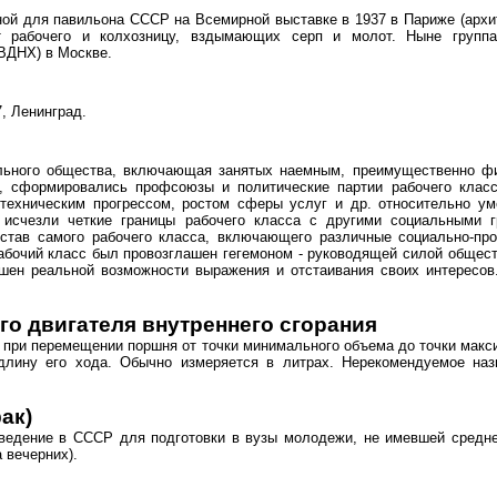
ной для павильона СССР на Всемирной выставке в 1937 в Париже (архи
т рабочего и колхозницу, вздымающих серп и молот. Ныне групп
ВДНХ) в Москве.
, Ленинград.
ального общества, включающая занятых наемным, преимущественно фи
 сформировались профсоюзы и политические партии рабочего класса
-техническим прогрессом, ростом сферы услуг и др. относительно у
, исчезли четкие границы рабочего класса с другими социальными 
остав самого рабочего класса, включающего различные социально-п
бочий класс был провозглашен гегемоном - руководящей силой обществ
ен реальной возможности выражения и отстаивания своих интересов. С
 двигателя внутреннего сгорания
при перемещении поршня от точки минимального объема до точки макс
лину его хода. Обычно измеряется в литрах. Нерекомендуемое наз
ак)
аведение в СССР для подготовки в вузы молодежи, не имевшей средне
а вечерних).