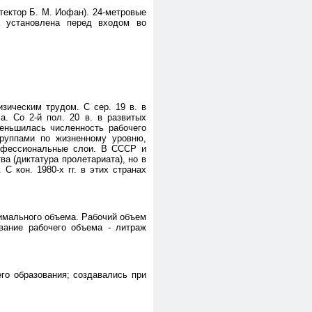
тектор Б. М. Иофан). 24-метровые
а установлена перед входом во
зическим трудом. С сер. 19 в. в
. Со 2-й пол. 20 в. в развитых
меньшилась численность рабочего
группами по жизненному уровню,
рофессиональные слои. В СССР и
а (диктатура пролетариата), но в
 кон. 1980-х гг. в этих странах
имального объема. Рабочий объем
вание рабочего объема - литраж
го образования; создавались при