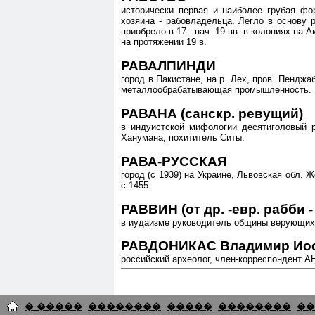
исторически первая и наиболее грубая фо
хозяина - рабовладельца. Легло в основу
приобрело в 17 - нач. 19 вв. в колониях на
на протяжении 19 в.
РАВАЛПИНДИ
город в Пакистане, на р. Лех, пров. Пендж
металлообрабатывающая промышленность. Ре
РАВАНА (санскр. ревущий)
в индуистской мифологии десятиголовый р
Ханумана, похититель Ситы.
РАВА-РУССКАЯ
город (с 1939) на Украине, Львовская обл.
с 1455.
РАВВИН (от др. -евр. рабби 
в иудаизме руководитель общины верующих,
РАВДОНИКАС Владимир Иоси
российский археолог, член-корреспондент А
� �����
��������
�����
��������
��