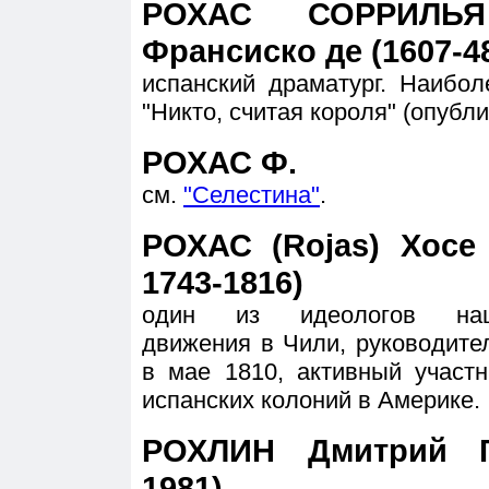
РОХАС СОРРИЛЬЯ (
Франсиско де (1607-4
испанский драматург. Наибол
"Никто, считая короля" (опубли
РОХАС Ф.
см.
"Селестина"
.
РОХАС (Rojas) Хосе
1743-1816)
один из идеологов нацио
движения в Чили, руководите
в мае 1810, активный участ
испанских колоний в Америке.
РОХЛИН Дмитрий Ге
1981)