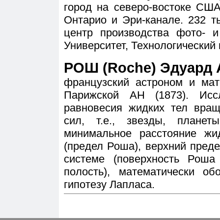
город на северо-востоке США
Онтарио и Эри-канале. 232 т
центр производства фото- и
Университет, Технологический 
РОШ (Roche) Эдуард А
французский астроном и мат
Парижской АН (1873). Исс
равновесия жидких тел вра
сил, т.е., звезды, плане
минимальное расстояние жи
(предел Роша), верхний пред
системе (поверхность Рош
полость), математически об
гипотезу Лапласа.