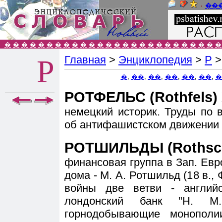
٠
��
�
�
�
�
�
�
�
�
�
�
�
�
�
�
�
�
�
�
�
�
�
�
�
�
�
�
Главная
>
Энциклопедия
>
Р
Р
�
,
��
,
��
,
��
,
��
,
��
,
�
РОТФЕЛЬС (Rothfels) 
немецкий историк. Труды по 
об антифашистском движении 
РОТШИЛЬДЫ (Rothsch
финансовая группа в Зап. Евр
дома - М. А. Ротшильд (18 в.,
войны две ветви - англий
лондонский банк "Н. М
горнодобывающие монопол