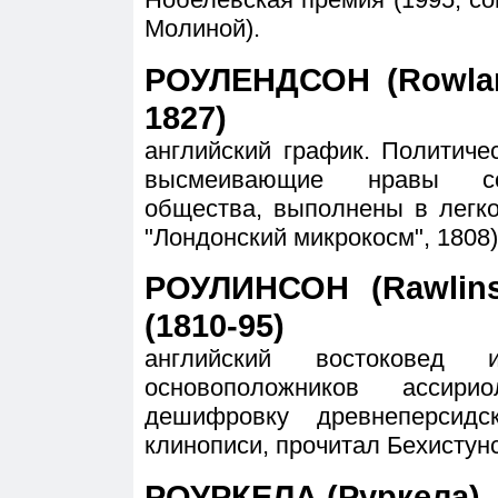
Молиной).
РОУЛЕНДСОН (Rowlan
1827)
английский график. Политиче
высмеивающие нравы сов
общества, выполнены в легко
"Лондонский микрокосм", 1808)
РОУЛИНСОН (Rawlins
(1810-95)
английский востоковед
основоположников ассир
дешифровку древнеперсидс
клинописи, прочитал Бехистун
РОУРКЕЛА (Руркела)