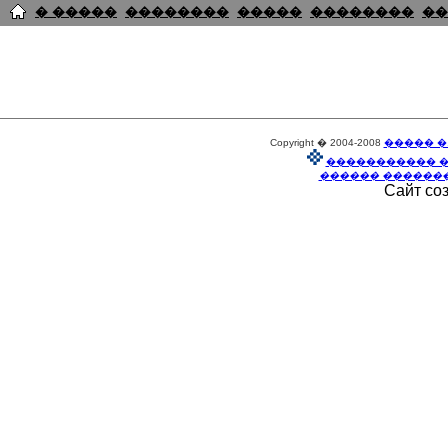
� �����
��������
�����
��������
��
Copyright � 2004-2008
����� �
����������� 
������ ������
Сайт со