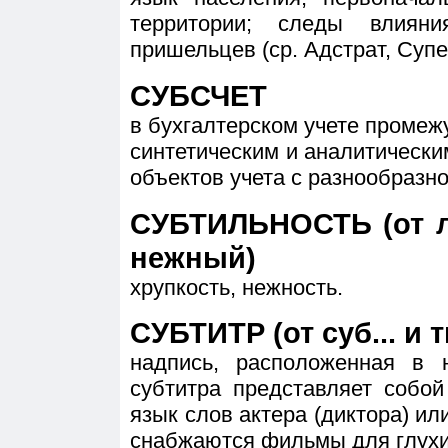
территории; следы влиян
пришельцев (ср. Адстрат, Супе
СУБСЧЕТ
в бухгалтерском учете промеж
синтетическим и аналитически
объектов учета с разнообразн
СУБТИЛЬНОСТЬ (от лат
нежный)
хрупкость, нежность.
СУБТИТР (от суб... и т
надпись, расположенная в 
субтитра представляет собо
язык слов актера (диктора) ил
снабжаются фильмы для глухи