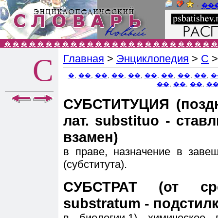
٠
��
�
�
�
�
�
�
�
�
�
�
�
�
�
�
�
�
�
�
�
�
�
�
�
�
�
�
Главная
>
Энциклопедия
>
С
С
�
,
��
,
��
,
��
,
��
,
��
,
��
,
��
,
��
,
�
��
,
��
,
��
,
�
СУБСТИТУЦИЯ (позднел
лат. substituo - ста
взамен)
в праве, назначение в заве
(субститута).
СУБСТРАТ (от сре
substratum - подстилк
в биологии,1) химическое 