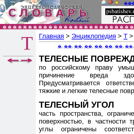
٠
��
�
�
�
�
�
�
�
�
�
�
�
�
�
�
�
�
�
�
�
�
�
�
�
�
�
�
Главная
>
Энциклопедия
>
Т
Т
�
,
��
,
��
,
��
,
��
,
��
,
��
,
��
ТЕЛЕСНЫЕ ПОВРЕЖ
по российскому праву умы
причинение вреда здо
Предусматривается ответст
тяжкие и легкие телесные пов
ТЕЛЕСНЫЙ УГОЛ
часть пространства, огранич
поверхностью, в частности 
углы ограничены соответ