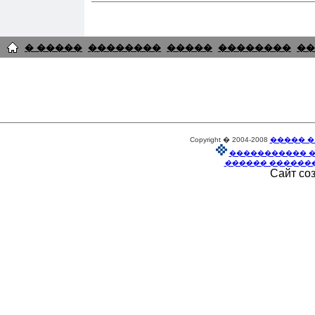
� �����
��������
�����
��������
��
Copyright � 2004-2008
����� �
����������� 
������ ������
Сайт со