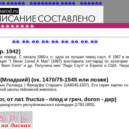
���-����
٠
���� ��������
٠
������
�
�
�
�
�
�
�
��
,
��
,
��
,
��
,
��
,
��
,
��
,
��
,
��
р. 1942)
ая певица. С начала 1960-х гг. одна из лучших певиц соул. К 1967 в 
ция "I Never Loved A Man" (1967) возглавила хит-парад по категори
 ve Been Gone" и др. Получила имя "Леди Соул" в Европе и США. Нагр
(Младший) (ок. 1470/75-1545 или позже)
сын Рюланда I Фрюауфа Старшего (1440/45-1507). Его серия картин со
ской школы пейзажной живописи.
от лат. fructus - плод и греч. doron - дар)
 французского республиканского календаря (1793-1805).