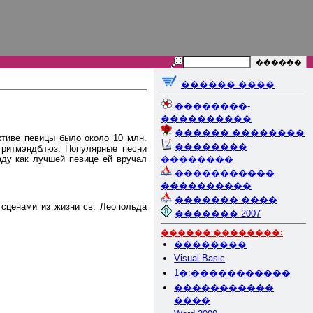
������ ����
��������-
����������
������-��������
активе певицы было около 10 млн.
��������
и ритмэндблюз. Популярные песни
аду как лучшей певице ей вручал
��������
�����������
����������
������� ����
 сценами из жизни св. Леопольда
������� 2007
������ ��������:
��������
Visual Basic
1�:�����������
�����������
����