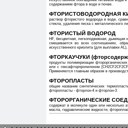
содержанием фтора в воде и почве.
ФТОРИСТОВОДОРОДНАЯ КИСЛ
раствор фтористого водорода в воде, срав
стекла, удаления песка с металлического ли
ФТОРИСТЫЙ ВОДОРОД
HF, бесцветная, легкоподвижная, дымящая на 
смешивается во всех соотношениях, обра
искусственного криолита (для выплавки AL),
ФТОРКАУЧУКИ (фторсодержа
продукты полимеризации фторорганических
или с гексафторпропиленом [CH2CF2CF2CF(C
Применяются главным образом в производст
ФТОРОПЛАСТЫ
общее название синтетических термопласт
фтороплаcты - фторлон-4 и фторлон-3.
ФТОРОРГАНИЧЕСКИЕ СОЕ
содержат в молекуле один или несколько а
масла, гидравлические жидкости, фтороплас