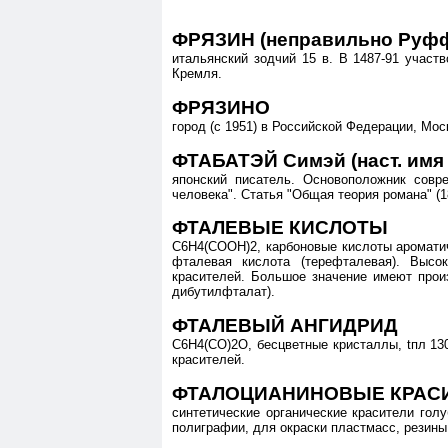
ФРЯЗИН (неправильно Руфф
итальянский зодчий 15 в. В 1487-91 участв
Кремля.
ФРЯЗИНО
город (с 1951) в Российской Федерации, Мос
ФТАБАТЭЙ Симэй (наст. имя 
японский писатель. Основоположник совре
человека". Статья "Общая теория романа" (1
ФТАЛЕВЫЕ КИСЛОТЫ
C6H4(COOH)2, карбоновые кислоты ароматич
фталевая кислота (терефталевая). Высо
красителей. Большое значение имеют прои
дибутилфталат).
ФТАЛЕВЫЙ АНГИДРИД
C6H4(CO)2O, бесцветные кристаллы, tпл 130
красителей.
ФТАЛОЦИАНИНОВЫЕ КРАС
синтетические органические красители гол
полиграфии, для окраски пластмасс, резины,