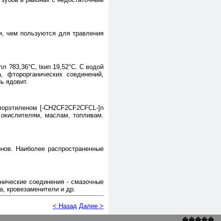
и, чем пользуются для травления
л ?83,36°С, tкип 19,52°С. С водой
, фторорганических соединений,
ь ядовит.
лорэтиленом [-CH2CF2CF2CFCL-]n
 окислителям, маслам, топливам.
нов. Наиболее распространенные
нические соединения - смазочные
а, кровезаменители и др.
< Назад
Далее >
�����