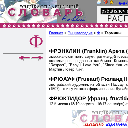
٠
��
�
�
�
�
�
�
�
�
�
�
�
�
�
�
�
�
�
�
�
�
�
�
�
�
�
�
Главная
>
Энциклопедия
>
Ф
>
Термины
Ф
ФРЭНКЛИН (Franklin) Арета (
американская поп-, соул-, ритм-энд-блюзов
экземпляров проданных альбомов. Компози
"Respect", "Baby I Love You", "Since You
Мартин Лютер Кинг.
ФРЮАУФ (Frueauf) Рюланд II 
австрийский художник из области Пассау, 
(1507) стоит у истоков формирования Дунай
ФРЮКТИДОР (франц. fructidor, 
12-й месяц (18/19 августа - 16/17 сентября)