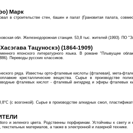
о) Марк
овал в строительстве стен, башен и палат (Грановитая палата, совме
ковская обл. Железнодорожная станция. 53,8 тыс. жителей (1993). ПО "Э
Хасэгава Тацуноскэ) (1864-1909)
менного японского литературного языка. В романе "Плывущее облако
886). Переводы русских классиков.
еского ряда. Известны орто-фталевые кислоты (фталевая), мета-фтале
коплавкие кристаллические вещества. Сырье в производстве полиэ
зводные фталевых кислот - фталевый ангидрид и эфиры фталевых кис
,8°С (с возгонкой). Сырье в производстве алкидных смол, пластифика
ИТЕЛИ
убого и зеленого цвета. Родственны порфиринам. Устойчивы к свету и
 текстильных материалов, а также в электронной и лазерной технике.