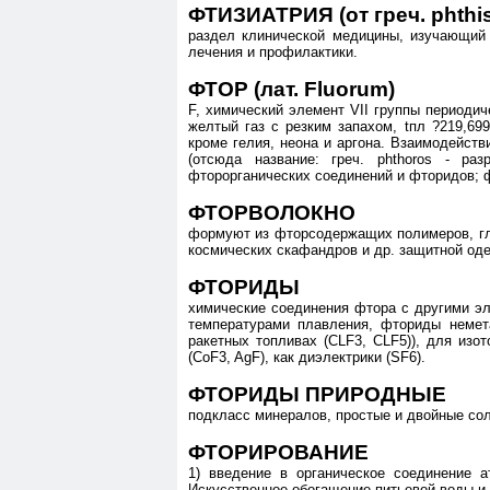
ФТИЗИАТРИЯ (от греч. phthisis
раздел клинической медицины, изучающий 
лечения и профилактики.
ФТОР (лат. Fluorum)
F, химический элемент VII группы периодич
желтый газ с резким запахом, tпл ?219,699
кроме гелия, неона и аргона. Взаимодейст
(отсюда название: греч. phthoros - р
фторорганических соединений и фторидов; фт
ФТОРВОЛОКНО
формуют из фторсодержащих полимеров, гл
космических скафандров и др. защитной од
ФТОРИДЫ
химические соединения фтора с другими э
температурами плавления, фториды немет
ракетных топливах (CLF3, CLF5)), для изот
(CoF3, AgF), как диэлектрики (SF6).
ФТОРИДЫ ПРИРОДНЫЕ
подкласс минералов, простые и двойные сол
ФТОРИРОВАНИЕ
1) введение в органическое соединение
Искусственное обогащение питьевой воды и