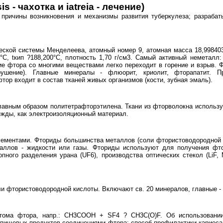
 - чахотка и iatreia - лечение)
причины возникновения и механизмы развития туберкулеза; разрабат
еской системы Менделеева, атомный номер 9, атомная масса 18,998403
°С, tкип ?188,200°С, плотность 1,70 г/см3. Самый активный неметалл
вие фтора со многими веществами легко переходит в горение и взрыв.
азрушение). Главные минералы - флюорит, криолит, фторапатит.
ор входит в состав тканей живых организмов (кости, зубная эмаль).
авным образом политетрафторэтилена. Ткани из фторволокна использу
ежды, как электроизоляционный материал.
лементами. Фториды большинства металлов (соли фтористоводородной 
аллов - жидкости или газы. Фториды используют для получения фто
опного разделения урана (UF6), производства оптических стекол (LiF,
и фтористоводородной кислоты. Включают св. 20 минералов, главные -
 атома фтора, напр.: CH3COOH + SF4 ? CH3C(O)F. Об использован
 пищевых продуктов соединениями фтора; способ профилактики кариеса