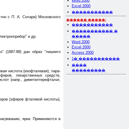
Word 2000
Excel 2000
�����������
стно с П. А. Солари) Московского
������ �����:
�����������
����������� �
�����
лектронприбор" и др.
Word 2000
Excel 2000
" (1887-88) дан образ "лишнего
Access 2000
1�:�����������
����
���������
вая кислота (изофталевая), пара-
фиров, лекарственных средств,
лот (напр., диметилтерефталат,
торов (эфиров фталевой кислоты),
 нагреванию, ярки. Применяются в