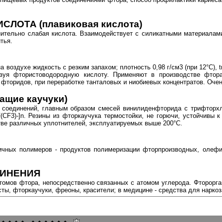
ОТА (плавиковая кислота)
нительно слабая кислота. Взаимодействует с силикатными материалам
тья.
воздухе жидкость с резким запахом; плотность 0,98 г/см3 (при 12°С), tп
зуя фтористоводородную кислоту. Применяют в производстве фтора
 фторидов, при переработке танталовых и ниобиевых концентратов. Очен
щие каучуки)
 соединений, главным образом смесей винилиденфторида с трифторх
F3)-]n. Резины из фторкаучука термостойки, не горючи, устойчивы к
ве различных уплотнителей, эксплуатируемых выше 200°С.
ичных полимеров - продуктов полимеризации фторпроизводных, олефи
ДИНЕНИЯ
томов фтора, непосредственно связанных с атомом углерода. Фторорга
ты, фторкаучуки, фреоны, красители; в медицине - средства для наркоз