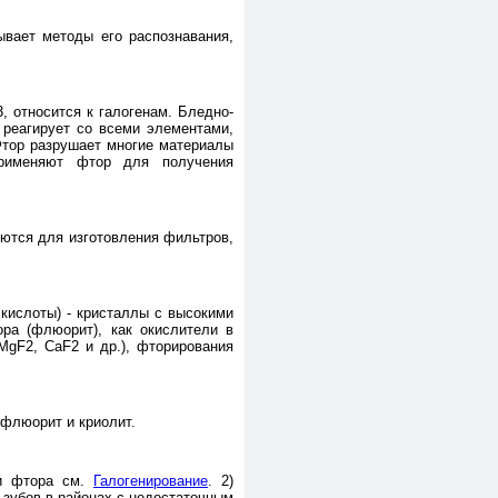
ывает методы его распознавания,
, относится к галогенам. Бледно-
: реагирует со всеми элементами,
 Фтор разрушает многие материалы
 Применяют фтор для получения
ются для изготовления фильтров,
кислоты) - кристаллы с высокими
ра (флюорит), как окислители в
 MgF2, CaF2 и др.), фторирования
 флюорит и криолит.
ии фтора см.
Галогенирование
. 2)
 зубов в районах с недостаточным