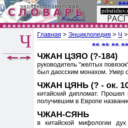
٠
��
�
�
�
�
�
�
�
�
�
�
�
�
�
�
�
�
�
�
�
�
�
�
�
�
�
�
Главная
>
Энциклопедия
>
Ч
Ч
��
,
��
,
��
,
�
ЧЖАН ЦЗЯО (?-184)
руководитель "желтых повязок"
был даосским монахом. Умер о
ЧЖАН ЦЯНЬ (? - ок. 103
китайский дипломат. Прошел 
получившим в Европе название
ЧЖАН-СЯНЬ
в китайской мифологии дух