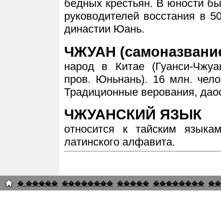
бедных крестьян. В юности б
руководителей восстания в 50-
династии Юань.
ЧЖУАН (самоназвание
народ в Китае (Гуанси-Чжу
пров. Юньнань). 16 млн. чело
Традиционные верования, дао
ЧЖУАНСКИЙ ЯЗЫК
относится к тайским языка
латинского алфавита.
� �����
��������
�����
��������
��