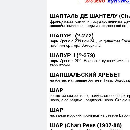
ШАПТАЛЬ ДЕ ШАНТЕЛУ (Chapta
французский химик и государственный дея
способы получения соды из поваренной соли
ШАПУР I (?-272)
царь Ирана с 239 или 241, из династии Сас
плен императора Валериана.
ШАПУР II (?-379)
царь Ирана с 309. Воевал с кушанскими кн
территории.
ШАПШАЛЬСКИЙ ХРЕБЕТ
на Алтае, на границе Алтая и Тувы. Водоразд
ШАР
геометрическое тело, получающееся при в
шара, а ее радиус - радиусом шара. Объем ш
ШАР
название морских проливов на севере Европе
ШАР (Char) Рене (1907-88)