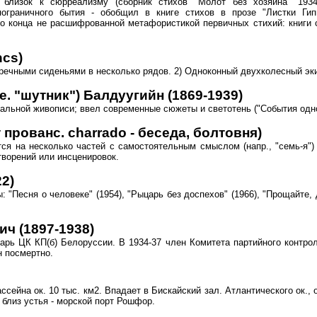
. близок к сюрреализму (сборник стихов "Молот без хозяина" 193
ограничного бытия - обобщил в книге стихов в прозе "Листки Гипн
о конца не расшифрованной метафористикой первичных стихий: книги с
ncs)
еречными сиденьями в несколько рядов. 2) Одноконный двухколесный эк
. "шутник") Балдуугийн (1869-1939)
льной живописи; ввел современные сюжеты и светотень ("События одно
прованс. charrado - беседа, болтовня)
тся на несколько частей с самостоятельным смыслом (напр., "семь-я"
творений или инсценировок.
2)
"Песня о человеке" (1954), "Рыцарь без доспехов" (1966), "Прощайте, д
 (1897-1938)
тарь ЦК КП(б) Белоруссии. В 1934-37 член Комитета партийного контрол
н посмертно.
ссейна ок. 10 тыс. км2. Впадает в Бискайский зал. Атлантического ок.,
 близ устья - морской порт Рошфор.