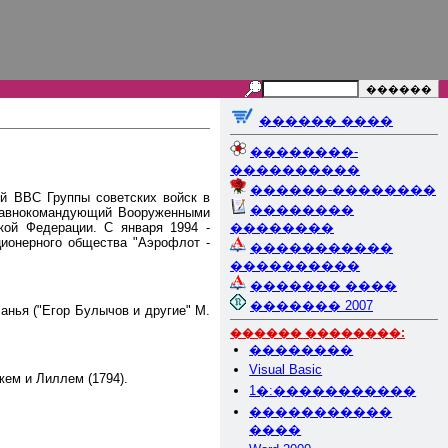
������ ����
��������-
����������
������-��������
й ВВС Группы советских войск в
��������
Главнокомандующий Вооруженными
кой Федерации. С января 1994 -
��������
ционерного общества "Аэрофлот -
�����������
����������
������� ����
������� 2007
анья ("Егор Булычов и другие" М.
������ ��������:
��������
Visual Basic
жем и Лиллем (1794).
1�:�����������
�����������
����