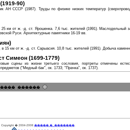
1919-90)
мик АН СССР (1987). Труды по физике низких температур (сверхпрово
в 25 км от ж. -д. ст. Ярошенка. 7,6 тыс. жителей (1991). Маслодельный з
иевской Руси. Архитектурные памятники 16-19 вв.
иян)
 в 15 км от ж. -д. ст. Сарыасия. 10,8 тыс. жителей (1991). Добыча камен
т Симеон (1699-1779)
овые сцены из жизни третьего сословия, портреты отмечены естес
редметов ("Медный бак", ок. 1733; "Прачка", ок. 1737).
����
������
Copyright � 2004-2008
����� �. �������
.