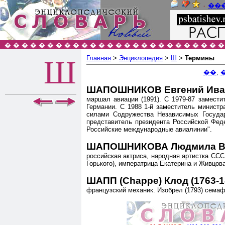
٠
��
�
�
�
�
�
�
�
�
�
�
�
�
�
�
�
�
�
�
�
�
�
�
�
�
�
�
Главная
>
Энциклопедия
>
Ш
>
Термины
Ш
��
,
ШАПОШНИКОВ Евгений Ивано
маршал авиации (1991). С 1979-87 замес
Германии. С 1988 1-й заместитель минист
силами Содружества Независимых Государ
представитель президента Российской Фед
Российские международные авиалинии".
ШАПОШНИКОВА Людмила Вик
российская актриса, народная артистка ССС
Горького), императрица Екатерина и Живцова 
ШАПП (Chappe) Клод (1763-1
французский механик. Изобрел (1793) семаф