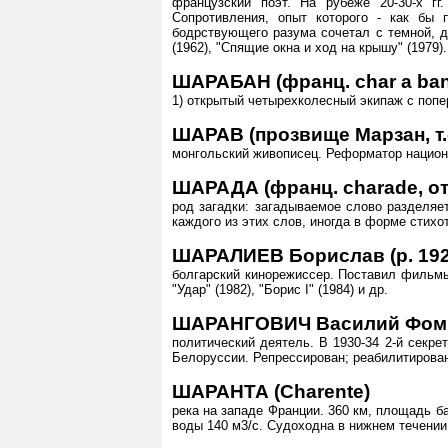
французский поэт. На рубеже 20-30-х гг
Сопротивления, опыт которого - как бы п
бодрствующего разума сочетал с темной, д
(1962), "Спящие окна и ход на крышу" (1979).
ШАРАБАН (франц. char a ba
1) открытый четырехколесный экипаж с поп
ШАРАВ (прозвище Марзан, т.е
монгольский живописец. Реформатор национа
ШАРАДА (франц. charade, от 
род загадки: загадываемое слово разделяе
каждого из этих слов, иногда в форме стихо
ШАРАЛИЕВ Борислав (р. 192
болгарский кинорежиссер. Поставил фильмы: 
"Удар" (1982), "Борис I" (1984) и др.
ШАРАНГОВИЧ Василий Фомич
политический деятель. В 1930-34 2-й секре
Белоруссии. Репрессирован; реабилитирова
ШАРАНТА (Charente)
река на западе Франции. 360 км, площадь ба
воды 140 м3/с. Судоходна в нижнем течении