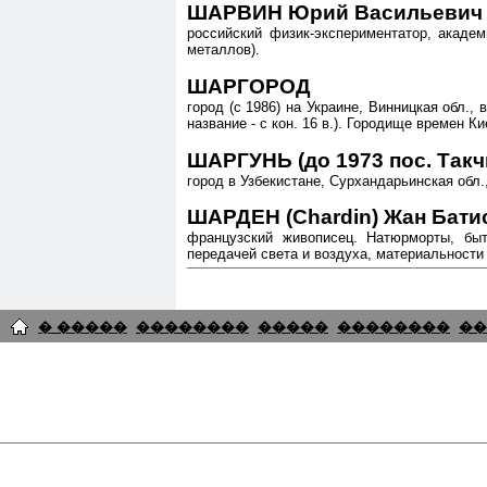
ШАРВИН Юрий Васильевич (
российский физик-экспериментатор, акаде
металлов).
ШАРГОРОД
город (с 1986) на Украине, Винницкая обл., 
название - с кон. 16 в.). Городище времен К
ШАРГУНЬ (до 1973 пос. Такч
город в Узбекистане, Сурхандарьинская обл.,
ШАРДЕН (Chardin) Жан Батис
французский живописец. Натюрморты, быт
передачей света и воздуха, материальности п
� �����
��������
�����
��������
��