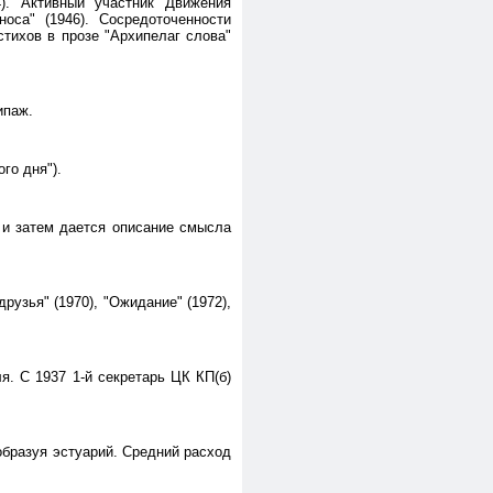
4). Активный участник Движения
оса" (1946). Сосредоточенности
тихов в прозе "Архипелаг слова"
ипаж.
го дня").
) и затем дается описание смысла
рузья" (1970), "Ожидание" (1972),
я. С 1937 1-й секретарь ЦК КП(б)
 образуя эстуарий. Средний расход