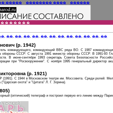
���-����
٠
���� ��������
٠
������
�
�
�
�
�
�
�
��
,
��
,
��
,
��
,
��
,
��
,
��
,
��
,
��
,
��
,
��
,
��
,
��
вич (р. 1942)
титель командующего, командующий ВВС ряда ВО. С 1987 командующи
ра обороны СССР. С августа 1991 министр обороны СССР. В 1991-93 
ств. В июне-сентябре 1993 секретарь Совета Безопасности Российс
ерации при "Росвооружении". С ноября 1995 генеральный директор ак
торовна (р. 1921)
Р (1991). С 1944 в Московском театре им. Моссовета. Среди ролей: Мел
("Царская охота" и "Цитата" Л. Г. Зорина).
805)
орный (оптический) телеграф и построил первую его линию между Пари