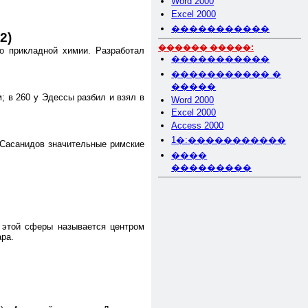
Word 2000
Excel 2000
�����������
2)
������ �����:
о прикладной химии. Разработал
�����������
����������� �
�����
; в 260 у Эдессы разбил и взял в
Word 2000
Excel 2000
Access 2000
1�:�����������
 Сасанидов значительные римские
����
���������
р этой сферы называется центром
ара.