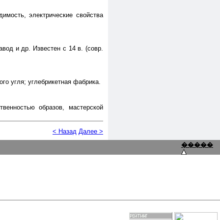
димость, электрические свойства
авод и др. Известен с 14 в. (совр.
ного угля; углебрикетная фабрика.
твенностью образов, мастерской
< Назад
Далее >
�����