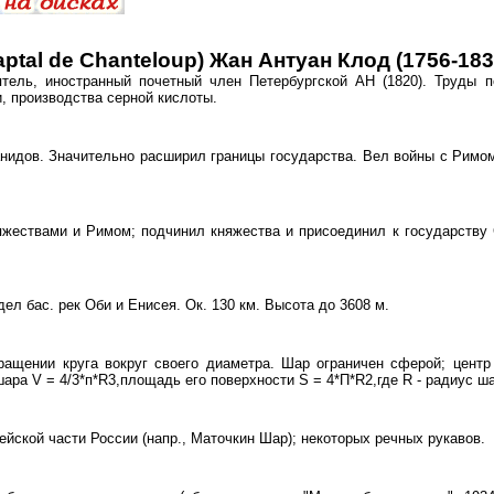
l de Chanteloup) Жан Антуан Клод (1756-183
тель, иностранный почетный член Петербургской АН (1820). Труды п
, производства серной кислоты.
анидов. Значительно расширил границы государства. Вел войны с Римом
яжествами и Римом; подчинил княжества и присоединил к государству
ел бас. рек Оби и Енисея. Ок. 130 км. Высота до 3608 м.
ращении круга вокруг своего диаметра. Шар ограничен сферой; цент
ара V = 4/3*п*R3,площадь его поверхности S = 4*П*R2,где R - радиус ш
йской части России (напр., Маточкин Шар); некоторых речных рукавов.