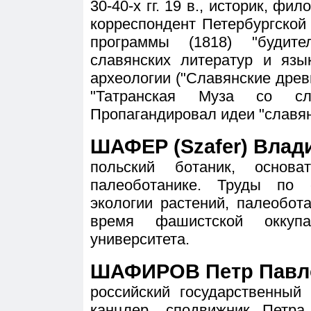
30-40-х гг. 19 в., историк, фил
корреспондент Петербургской
программы (1818) "будит
славянских литератур и язы
археологии ("Славянские древно
"Татранская Муза со сла
Пропагандировал идеи "славян
ШАФЕР (Szafer) Влади
польский ботаник, основ
палеоботанике. Труды по 
экологии растений, палеобот
время фашистской оккупа
университета.
ШАФИРОВ Петр Павло
российский государственный
канцлер, сподвижник Петра