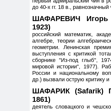
первый адмиральский чин в ро
до 40-х гг. 18 в., равнозначны
ШАФАРЕВИЧ Игорь Р
1923)
российский математик, акад
алгебре, теории алгебраичес
геометрии. Ленинская преми
выступления с критикой тота
сборнике "Из-под глыб", 19
мировой истории", 1977). Р
России и национальному воп
др.) вызвали острую критику и
ШАФАРИК (Safarik) 
1861)
деятель словацкого и чешск