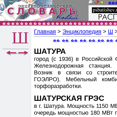
٠
��
�
�
�
�
�
�
�
�
�
�
�
�
�
�
�
�
�
�
�
�
�
�
�
�
�
�
Главная
>
Энциклопедия
>
Ш
Ш
��
,
��
,
��
,
��
,
��
,
��
,
��
,
ШАТУРА
город (с 1936) в Российской
Железнодорожная станция. 
Возник в связи со строит
ГОЭЛРО). Мебельный комб
торфоразработки.
ШАТУРСКАЯ ГРЭС
в г. Шатура. Мощность 1150 МВт
очередь мощностью 180 МВт пущ