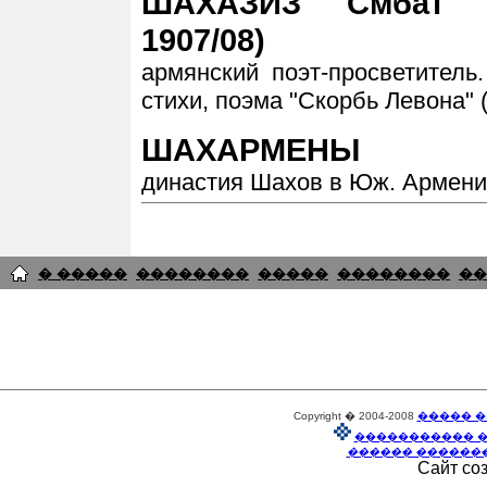
ШАХАЗИЗ Смбат С
1907/08)
армянский поэт-просветитель
стихи, поэма "Скорбь Левона" (
ШАХАРМЕНЫ
династия Шахов в Юж. Армении
� �����
��������
�����
��������
��
Copyright � 2004-2008
����� �
����������� 
������ ������
Сайт со