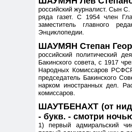
ШАУМЯН Лев Степанов
российский журналист. Сын С. 
ряда газет. С 1954 член Гл
заместитель главного ред
Энциклопедии.
ШАУМЯН Степан Георг
российский политический де
Бакинского совета, с 1917 ч
Народных Комиссаров РСФСР
председатель Бакинского Со
нарком иностранных дел. Ра
комиссаров.
ШАУТБЕНАХТ (от нидер
- букв. - смотри ночь
1) первый адмиральский ч