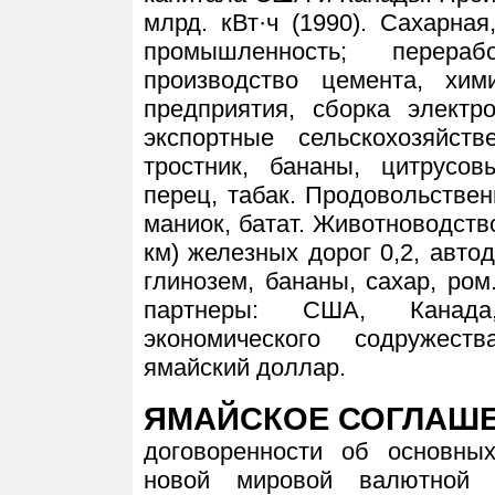
млрд. кВт·ч (1990). Сахарная
промышленность; перера
производство цемента, хим
предприятия, сборка электр
экспортные сельскохозяйст
тростник, бананы, цитрусов
перец, табак. Продовольственн
маниок, батат. Животноводство
км) железных дорог 0,2, автод
глинозем, бананы, сахар, ро
партнеры: США, Канада
экономического содружес
ямайский доллар.
ЯМАЙСКОЕ СОГЛАШ
договоренности об основны
новой мировой валютной 