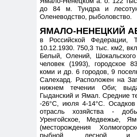
Ямало-Ненецком а. о. 122 тыс
до 84 м. Тундра и лесотун
Оленеводство, рыболовство.
ЯМАЛО-НЕНЕЦКИЙ А
в Российской Федерации, 
10.12.1930. 750,3 тыс. км2, вк
Белый, Олений, Шокальского
человек (1993), городское 8
коми и др. 6 городов, 9 посел
Салехард. Расположен на За
нижнем течении Оби; выд
Гыданский и Ямал. Средние т
-26°С, июля 4-14°С. Осадков
отрасль хозяйства - добы
Уренгойское, Медвежье, Я
(месторождения Холмогорс
рыбной, лесной и де