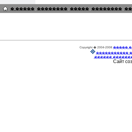
� �����
��������
�����
��������
��
Copyright � 2004-2008
����� �
����������� 
������ ������
Сайт со