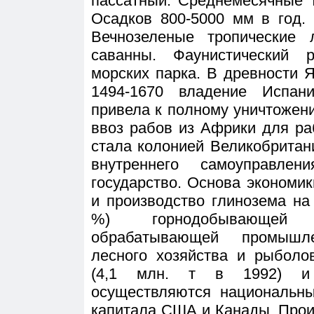
пассатный. Среднемесячные 
Осадков 800-5000 мм в год. 
Вечнозеленые тропические
саванны. Фаунистический 
морских парка. В древности 
1494-1670 владение Испани
привела к полному уничтожен
ввоз рабов из Африки для ра
стала колонией Великобритан
внутреннего самоуправле
государство. Основа экономи
и производство глинозема на
%) горнодобывающей 
обрабатывающей промышле
лесного хозяйства и рыболо
(4,1 млн. т в 1992) и 
осуществляются национальн
капитала США и Канады. Прои