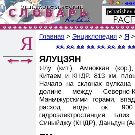
٠
��
�
�
�
�
�
�
�
�
�
�
�
�
�
�
�
�
�
�
�
�
�
�
�
�
�
�
Главная
>
Энциклопедия
>
Я
Я
��
,
��
,
��
,
��
,
��
,
��
,
��
,
�
ЯЛУЦЗЯН
Ялу (кит.), Амноккан (кор.
Китаем и КНДР. 813 км, пло
Начало на склонах вулкана 
долине между Северно-К
Маньчжурскими горами, впа
расход воды ок. 900 
гидроэлектростанция. Бли
Синыйджу (КНДР), Даньдун (Ан