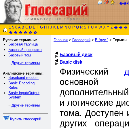
٠
��
1
5
8
A
B
C
D
E
F
G
H
I
J
K
L
M
N
O
P
Q
R
S
T
U
V
W
X
Y
Z
�
�
�
�
�
�
�
�
�
Русские термины:
Главная
>
Глоссарий
>
Б (рус.)
>
Термин
Базовая таблица
Базовый приоритет
Базовый диск
Базовый том
Basic disk
Другие термины
¬
Физический
д
Английские термины:
Baseband modem
основной 
Basic Encoding
Rules
дополнительный
Basic input/Output
System
и логические ди
Другие термины
¬
тома. Доступен
Купить глоссарий
других операц