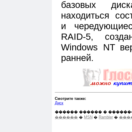
базовых дис
находиться сос
и чередующие
RAID-5, созд
Windows NT ве
ранней.
Смотрите также:
Диск
������ ������ � ������
������
�
MSN
�
Rambler
�
���