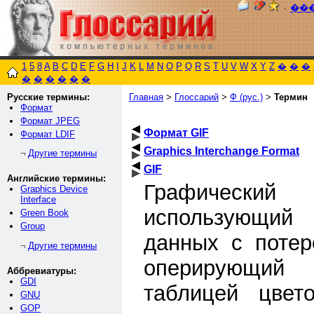
٠
��
1
5
8
A
B
C
D
E
F
G
H
I
J
K
L
M
N
O
P
Q
R
S
T
U
V
W
X
Y
Z
�
�
�
�
�
�
�
�
�
Русские термины:
Главная
>
Глоссарий
>
Ф (рус.)
>
Термин
Формат
Формат JPEG
Формат GIF
Формат LDIF
Graphics Interchange Format
Другие термины
¬
GIF
Английские термины:
Графичес
Graphics Device
Interface
использующи
Green Book
Group
данных с потер
Другие термины
¬
оперирующий 
Аббревиатуры:
GDI
таблицей цвет
GNU
GOP