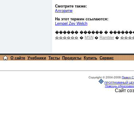
Смотрите также:
Алгоритм
На этот термин ссылаются:
Lempel Zev Welch
������ ������ � ������
������
�
MSN
�
Rambler
�
����
О сайте
Учебники
Тесты
Продукты
Купить
Сервис
Copyright © 2004-2008
Павел С
ПРОГРАММНЫЙ ЦЕ
Помощь образован
Сайт со