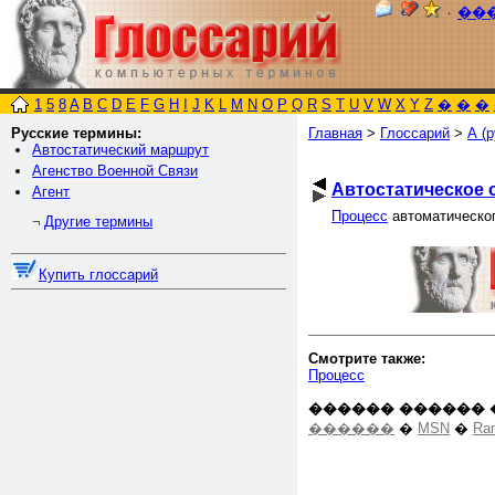
٠
��
1
5
8
A
B
C
D
E
F
G
H
I
J
K
L
M
N
O
P
Q
R
S
T
U
V
W
X
Y
Z
�
�
�
Русские термины:
Главная
>
Глоссарий
>
А (р
Автостатический маршрут
Агенство Военной Связи
Автостатическое 
Агент
Процесс
автоматическог
Другие термины
¬
Купить глоссарий
Смотрите также:
Процесс
������ ������ 
������
�
MSN
�
Ra