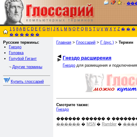
٠
��
1
5
8
A
B
C
D
E
F
G
H
I
J
K
L
M
N
O
P
Q
R
S
T
U
V
W
X
Y
Z
�
�
�
�
�
�
�
�
�
Русские термины:
Главная
>
Глоссарий
>
Г (рус.)
>
Термин
Гнездо
Головка
Гнездо расширения
Голубой Гигант
Гнездо
для размещения и подключения 
Другие термины
¬
Купить глоссарий
Смотрите также:
Гнездо
������ ������ � ������
������
�
MSN
�
Rambler
�
����