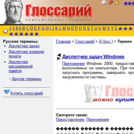
٠
��
1
5
8
A
B
C
D
E
F
G
H
I
J
K
L
M
N
O
P
Q
R
S
T
U
V
W
X
Y
Z
�
�
�
�
�
�
�
�
�
Русские термины:
Главная
>
Глоссарий
>
Д (рус.)
>
Термин
Диспетчер задач
Диспетчер очереди
печати
Диспетчер задач Windows
Диспетчер
Приложение
Windows 2000, предостав
расширенной
выполняемых на компьютере. При по
памяти
запускать программы, завершать п
загруженности системы.
Другие термины
¬
Купить глоссарий
Смотрите также:
Представление
,
Приложение
������ ������ � ������
������
�
MSN
�
Rambler
�
���