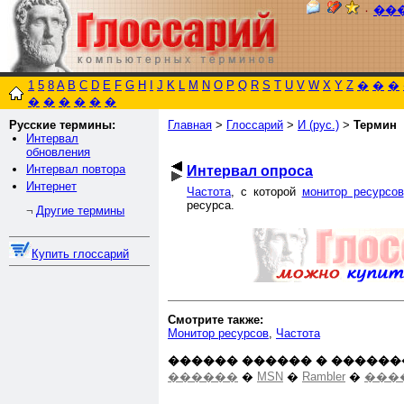
٠
��
1
5
8
A
B
C
D
E
F
G
H
I
J
K
L
M
N
O
P
Q
R
S
T
U
V
W
X
Y
Z
�
�
�
�
�
�
�
�
�
Русские термины:
Главная
>
Глоссарий
>
И (рус.)
>
Термин
Интервал
обновления
Интервал повтора
Интервал опроса
Интернет
Частота
, с которой
монитор ресурсов
ресурса.
Другие термины
¬
Купить глоссарий
Смотрите также:
Монитор ресурсов
,
Частота
������ ������ � ������
������
�
MSN
�
Rambler
�
���