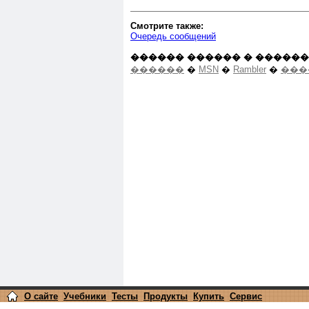
Смотрите также:
Очередь сообщений
������ ������ � ������
������
�
MSN
�
Rambler
�
���
О сайте
Учебники
Тесты
Продукты
Купить
Сервис