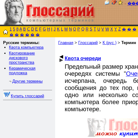
٠
��
1
5
8
A
B
C
D
E
F
G
H
I
J
K
L
M
N
O
P
Q
R
S
T
U
V
W
X
Y
Z
�
�
�
�
�
�
�
�
�
Русские термины:
Главная
>
Глоссарий
>
К (рус.)
>
Термин
Квота компьютера
Квотирование
дискового
Квота очереди
пространства
Предельный размер хра
Керамическая
очередях системы "
Оче
подложка
исчерпана, очередь 
Другие термины
¬
сообщения до тех пор, 
одно или несколько с
Купить глоссарий
компьютера более приор
компьютере.