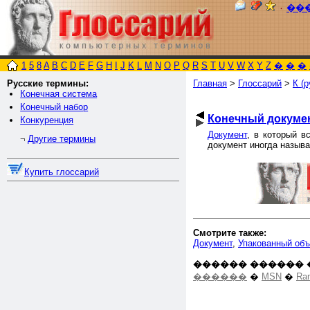
٠
��
1
5
8
A
B
C
D
E
F
G
H
I
J
K
L
M
N
O
P
Q
R
S
T
U
V
W
X
Y
Z
�
�
�
Русские термины:
Главная
>
Глоссарий
>
К (р
Конечная система
Конечный набор
Конечный докуме
Конкуренция
Документ
, в который в
Другие термины
¬
документ иногда назыв
Купить глоссарий
Смотрите также:
Документ
,
Упакованный объ
������ ������ 
������
�
MSN
�
Ra