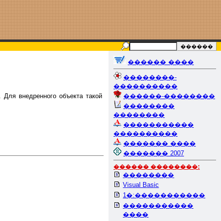
������ ����
��������-
����������
 Для внедренного объекта такой
������-��������
��������
��������
�����������
����������
������� ����
������� 2007
������ ��������:
��������
Visual Basic
1�:�����������
�����������
����