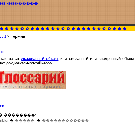
�� ��������
�
�
�
�
�
�
�
�
�
�
�
�
�
�
�
�
�
�
�
�
�
�
�
�
�
ус.)
>
Термин
нт
ставляется
упакованный объект
или связанный или внедренный объект.
ают документом-контейнером.
ект
� ��������:
mbler
�
�����!
�
������������