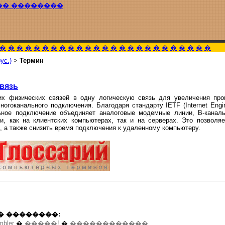
�� ��������
�
�
�
�
�
�
�
�
�
�
�
�
�
�
�
�
�
�
�
�
�
�
�
�
�
ус.)
>
Термин
вязь
х физических связей в одну логическую связь для увеличения проп
огоканального подключения. Благодаря стандарту IETF (Internet Engin
ьное подключение объединяет аналоговые модемные линии, B-канал
, как на клиентских компьютерах, так и на серверах. Это позволяе
, а также снизить время подключения к удаленному компьютеру.
� ��������:
mbler
�
�����!
�
������������