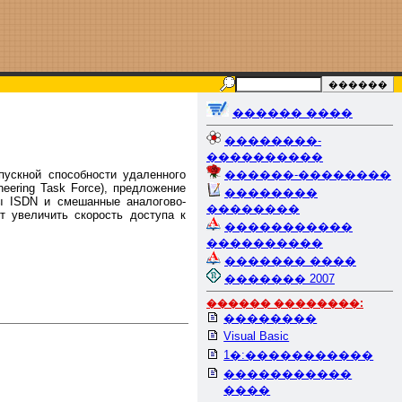
������ ����
��������-
����������
ускной способности удаленного
������-��������
eering Task Force), предложение
��������
ы ISDN и смешанные аналогово-
��������
т увеличить скорость доступа к
�����������
����������
������� ����
������� 2007
������ ��������:
��������
Visual Basic
1�:�����������
�����������
����