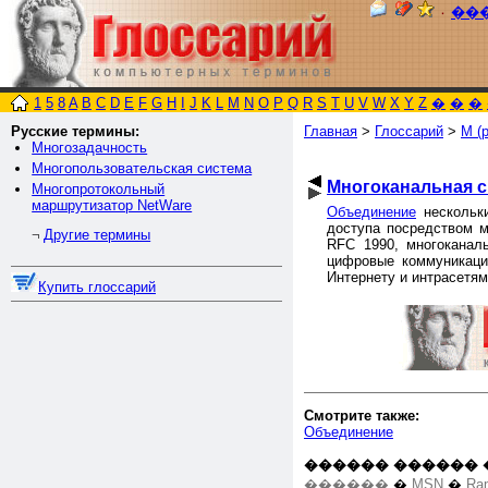
٠
��
1
5
8
A
B
C
D
E
F
G
H
I
J
K
L
M
N
O
P
Q
R
S
T
U
V
W
X
Y
Z
�
�
�
Русские термины:
Главная
>
Глоссарий
>
М (р
Многозадачность
Многопользовательская система
Многоканальная с
Многопротокольный
маршрутизатор NetWare
Объединение
нескольки
доступа посредством мн
Другие термины
¬
RFC 1990, многоканал
цифровые коммуникации
Интернету и интрасетям
Купить глоссарий
Смотрите также:
Объединение
������ ������ 
������
�
MSN
�
Ra