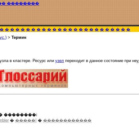
�� ��������
�
�
�
�
�
�
�
�
�
�
�
�
�
�
�
�
�
�
�
�
�
�
�
�
�
ус.)
>
Термин
узла в кластере. Ресурс или
узел
переходит в данное состояние при не
� ��������:
mbler
�
�����!
�
������������