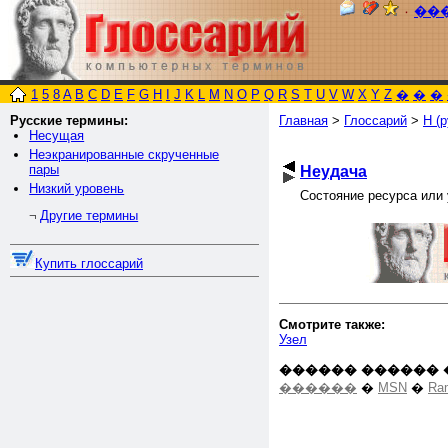
٠
��
1
5
8
A
B
C
D
E
F
G
H
I
J
K
L
M
N
O
P
Q
R
S
T
U
V
W
X
Y
Z
�
�
�
Русские термины:
Главная
>
Глоссарий
>
Н (р
Несущая
Неэкранированные скрученные
пары
Неудача
Низкий уровень
Состояние ресурса или 
Другие термины
¬
Купить глоссарий
Смотрите также:
Узел
������ ������ 
������
�
MSN
�
Ra