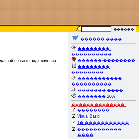
������ ����
��������-
����������
������-��������
удачной попытке подключения.
��������
��������
�����������
����������
������� ����
������� 2007
������ ��������:
��������
Visual Basic
1�:�����������
�����������
����