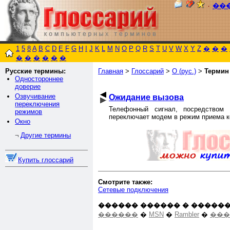
٠
��
1
5
8
A
B
C
D
E
F
G
H
I
J
K
L
M
N
O
P
Q
R
S
T
U
V
W
X
Y
Z
�
�
�
�
�
�
�
�
�
Русские термины:
Главная
>
Глоссарий
>
О (рус.)
>
Термин
Одностороннее
доверие
Озвучивание
Ожидание вызова
переключения
Телефонный сигнал, посредством 
режимов
переключает модем в режим приема 
Окно
Другие термины
¬
Купить глоссарий
Смотрите также:
Сетевые подключения
������ ������ � ������
������
�
MSN
�
Rambler
�
���