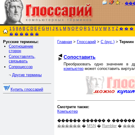
٠
��
1
5
8
A
B
C
D
E
F
G
H
I
J
K
L
M
N
O
P
Q
R
S
T
U
V
W
X
Y
Z
�
�
�
�
�
�
�
�
�
Русские термины:
Главная
>
Глоссарий
>
С (рус.)
>
Термин
Соотношение
сторон
Сопоставлять,
Сопоставить
связывать
Преобразовать одно значение в д
Сопроцессор
компьютер
может сопоставить виртуа
Другие термины
¬
Купить глоссарий
Смотрите также:
Компьютер
������ ������ � ������
������
�
MSN
�
Rambler
�
���