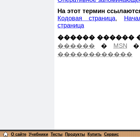
На этот термин ссылаютс
Кодовая страница
,
Нача
страница
������ ������ 
������
�
MSN
������������
О сайте
Учебники
Тесты
Продукты
Купить
Сервис