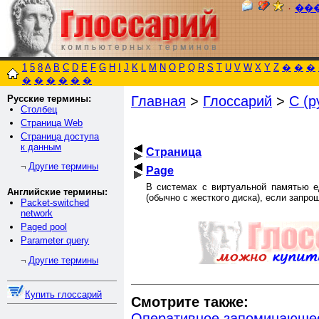
٠
��
1
5
8
A
B
C
D
E
F
G
H
I
J
K
L
M
N
O
P
Q
R
S
T
U
V
W
X
Y
Z
�
�
�
�
�
�
�
�
�
Русские термины:
Главная
>
Глоссарий
>
С (р
Столбец
Страница Web
Страница доступа
к данным
Страница
Другие термины
¬
Page
В системах с виртуальной памятью 
Английские термины:
(обычно с жесткого диска), если запр
Packet-switched
network
Paged pool
Parameter query
Другие термины
¬
Купить глоссарий
Смотрите также:
Оперативное запоминающее