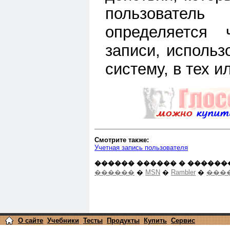
пользоват
определяется 
записи, использ
систему, в тех и
Смотрите также:
Учетная запись пользователя
������ ������ � ������
������
�
MSN
�
Rambler
�
����
О сайте
Учебники
Тесты
Продукты
Купить
Сервис