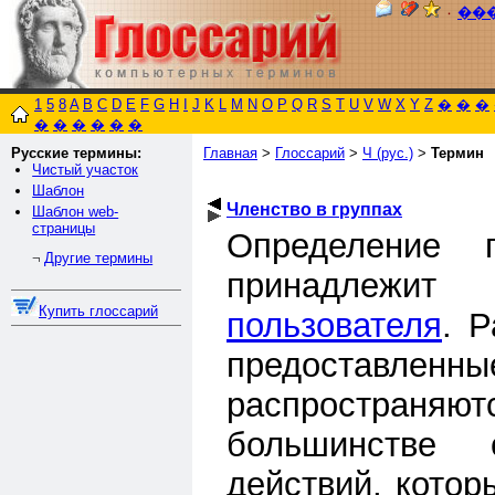
٠
��
1
5
8
A
B
C
D
E
F
G
H
I
J
K
L
M
N
O
P
Q
R
S
T
U
V
W
X
Y
Z
�
�
�
�
�
�
�
�
�
Русские термины:
Главная
>
Глоссарий
>
Ч (рус.)
>
Термин
Чистый участок
Шаблон
Членство в группах
Шаблон web-
страницы
Определение 
Другие термины
¬
принадлежи
Купить глоссарий
пользователя
. 
предоставл
распространяютс
большинстве 
действий, кото