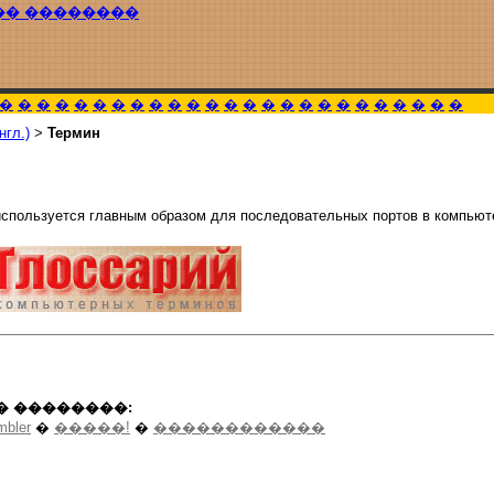
�� ��������
�
�
�
�
�
�
�
�
�
�
�
�
�
�
�
�
�
�
�
�
�
�
�
�
�
нгл.)
>
Термин
используется главным образом для последовательных портов в компьют
� ��������:
mbler
�
�����!
�
������������