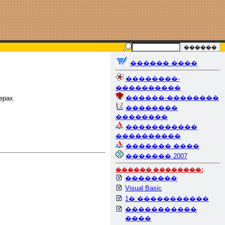
������ ����
��������-
����������
������-��������
ерах.
��������
��������
�����������
����������
������� ����
������� 2007
������ ��������:
��������
Visual Basic
1�:�����������
�����������
����