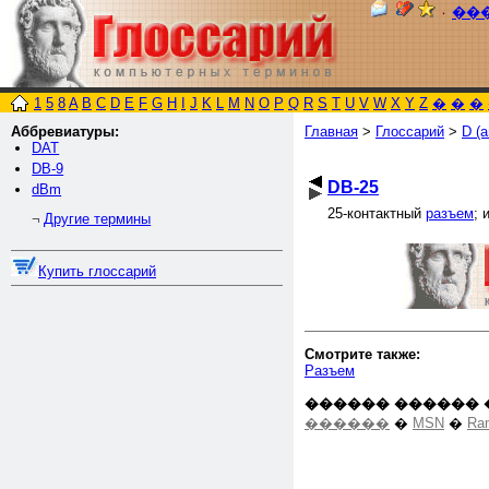
٠
��
1
5
8
A
B
C
D
E
F
G
H
I
J
K
L
M
N
O
P
Q
R
S
T
U
V
W
X
Y
Z
�
�
�
Аббревиатуры:
Главная
>
Глоссарий
>
D (а
DAT
DB-9
DB-25
dBm
25-контактный
разъем
; 
Другие термины
¬
Купить глоссарий
Смотрите также:
Разъем
������ ������ 
������
�
MSN
�
Ra