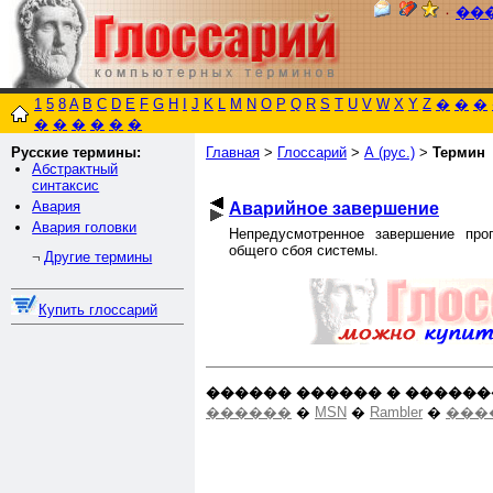
٠
��
1
5
8
A
B
C
D
E
F
G
H
I
J
K
L
M
N
O
P
Q
R
S
T
U
V
W
X
Y
Z
�
�
�
�
�
�
�
�
�
Русские термины:
Главная
>
Глоссарий
>
А (рус.)
>
Термин
Абстрактный
синтаксис
Авария
Аварийное завершение
Авария головки
Непредусмотренное завершение пр
общего сбоя системы.
Другие термины
¬
Купить глоссарий
������ ������ � ������
������
�
MSN
�
Rambler
�
���