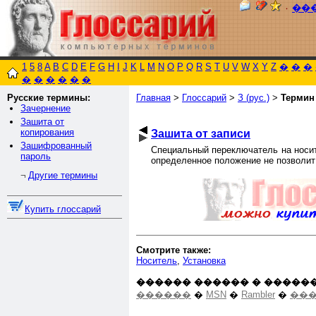
٠
��
1
5
8
A
B
C
D
E
F
G
H
I
J
K
L
M
N
O
P
Q
R
S
T
U
V
W
X
Y
Z
�
�
�
�
�
�
�
�
�
Русские термины:
Главная
>
Глоссарий
>
З (рус.)
>
Термин
Зачернение
Зашита от
копирования
Зашита от записи
Зашифрованный
Специальный переключатель на носи
пароль
определенное положение не позволит
Другие термины
¬
Купить глоссарий
Смотрите также:
Носитель
,
Установка
������ ������ � ������
������
�
MSN
�
Rambler
�
���