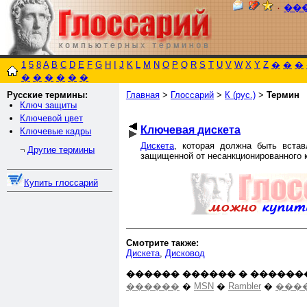
٠
��
1
5
8
A
B
C
D
E
F
G
H
I
J
K
L
M
N
O
P
Q
R
S
T
U
V
W
X
Y
Z
�
�
�
�
�
�
�
�
�
Русские термины:
Главная
>
Глоссарий
>
К (рус.)
>
Термин
Ключ защиты
Ключевой цвет
Ключевая дискета
Ключевые кадры
Дискета
, которая должна быть вста
Другие термины
¬
защищенной от несанкционированного 
Купить глоссарий
Смотрите также:
Дискета
,
Дисковод
������ ������ � ������
������
�
MSN
�
Rambler
�
����