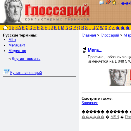
٠
��
1
5
8
A
B
C
D
E
F
G
H
I
J
K
L
M
N
O
P
Q
R
S
T
U
V
W
X
Y
Z
�
�
�
Русские термины:
Главная
>
Глоссарий
>
М (р
МГц
Мегабайт
Мега...
Медиатор
Префикс, обозначающ
Другие термины
¬
изменяется на 1 048 576
Купить глоссарий
Смотрите также:
Значение
������ ������ 
������
�
MSN
�
Ra