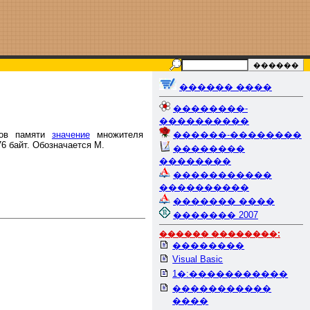
������ ����
��������-
����������
тов памяти
значение
множителя
������-��������
76 байт. Обозначается М.
��������
��������
�����������
����������
������� ����
������� 2007
������ ��������:
��������
Visual Basic
1�:�����������
�����������
����