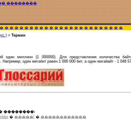
�� ��������
�
�
�
�
�
�
�
�
�
�
�
�
�
�
�
�
�
�
�
�
�
�
�
�
�
ус.)
>
Термин
ий один миллион (1 000000). Для представления количества бай
. Например, один мегабит равен 1 000 000 бит, а один мегабайт - 1 048 5
� ��������:
mbler
�
�����!
�
������������