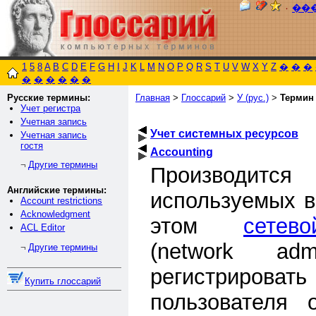
٠
��
1
5
8
A
B
C
D
E
F
G
H
I
J
K
L
M
N
O
P
Q
R
S
T
U
V
W
X
Y
Z
�
�
�
�
�
�
�
�
�
Русские термины:
Главная
>
Глоссарий
>
У (рус.)
>
Термин
Учет регистра
Учетная запись
Учет системных ресурсов
Учетная запись
гостя
Accounting
Другие термины
¬
Производится 
Английские термины:
используемых в
Account restrictions
Acknowledgment
этом
сетев
ACL Editor
(network admi
Другие термины
¬
регистриров
Купить глоссарий
пользователя 