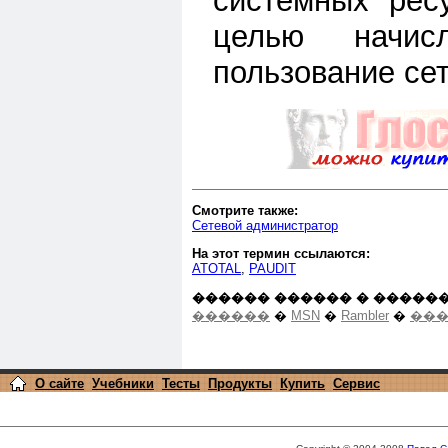
системных рес
целью начис
пользование се
Смотрите также:
Сетевой администратор
На этот термин ссылаются:
ATOTAL
,
PAUDIT
������ ������ � ������
������
�
MSN
�
Rambler
�
���
О сайте
Учебники
Тесты
Продукты
Купить
Сервис