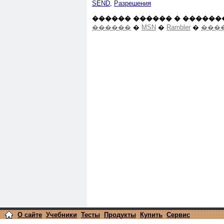
SEND
,
Разрешения
������ ������ � ������
������
�
MSN
�
Rambler
�
����
О сайте
Учебники
Тесты
Продукты
Купить
Сервис