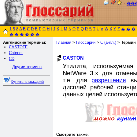
٠
��
1
5
8
A
B
C
D
E
F
G
H
I
J
K
L
M
N
O
P
Q
R
S
T
U
V
W
X
Y
Z
�
�
�
�
�
�
�
�
�
Английские термины:
Главная
>
Глоссарий
>
C (англ.)
>
Термин
CASTOFF
Catenet
CASTON
CD
Утилита, используемая
Другие термины
¬
NetWare 3.x для отмен
т.е. для
разрешения
вы
Купить глоссарий
дисплей рабочей станци
данных целей использует
Смотрите также: