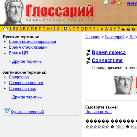
٠
��
1
5
8
A
B
C
D
E
F
G
H
I
J
K
L
M
N
O
P
Q
R
S
T
U
V
W
X
Y
Z
�
�
�
Русские термины:
Главная
>
Глоссарий
>
В (р
Время позиционирования
Время стабилизации
Время сеанса
Время ЦП
Connect time
Другие термины
¬
Период времени, в тече
Английские термины:
Congestion
Connection number
Connectionless
Другие термины
¬
Смотрите также:
Пользователь
Купить глоссарий
������ ������ 
������
�
MSN
�
Ra