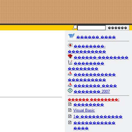
������ ����
��������-
����������
������-��������
��������
��������
�����������
����������
������� ����
������� 2007
������ ��������:
��������
Visual Basic
1�:�����������
�����������
����