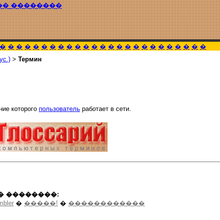
�� ��������
�
�
�
�
�
�
�
�
�
�
�
�
�
�
�
�
�
�
�
�
�
�
�
�
�
ус.)
>
Термин
ние которого
пользователь
работает в сети.
� ��������:
mbler
�
�����!
�
������������