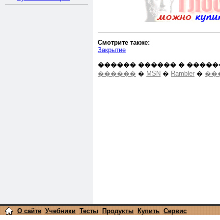
Смотрите также:
Закрытие
������ ������ � �����
������
�
MSN
�
Rambler
�
��
О сайте
Учебники
Тесты
Продукты
Купить
Сервис