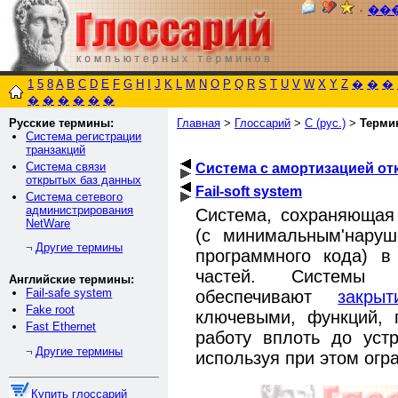
٠
��
1
5
8
A
B
C
D
E
F
G
H
I
J
K
L
M
N
O
P
Q
R
S
T
U
V
W
X
Y
Z
�
�
�
�
�
�
�
�
�
Русские термины:
Главная
>
Глоссарий
>
С (рус.)
>
Терми
Система регистрации
транзакций
Система связи
Система с амортизацией от
открытых баз данных
Fail-soft system
Система сетевого
администрирования
Система, сохраняющая 
NetWare
(с минимальным'наруш
Другие термины
¬
программного кода) в
частей. Системы 
Английские термины:
Fail-safe system
обеспечивают
закрыт
Fake root
ключевыми, функций, 
Fast Ethernet
работу вплоть до уст
Другие термины
¬
используя при этом огр
Купить глоссарий