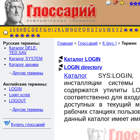
٠
��
1
5
8
A
B
C
D
E
F
G
H
I
J
K
L
M
N
O
P
Q
R
S
T
U
V
W
X
Y
Z
�
�
�
�
�
�
�
�
�
Русские термины:
Главная
>
Глоссарий
>
К (рус.)
>
Термин
Каталог DELE-
TED.SAV
Каталог SYSTEM
Каталог LOGIN
Каталог архива
LOGIN directory
Другие термины
¬
Каталог
SYS:LOGIN, 
инсталляции системы 
Английские термины:
содержатся утилиты L
LOGIN
Login script
соответственно для входа
LOGOUT
доступных в текущий м
Другие термины
¬
рабочих станциях пользо
данный каталог имеет и
Купить глоссарий