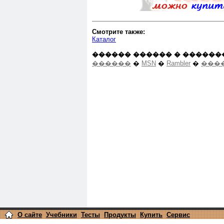
Смотрите также:
Каталог
������ ������ � ������
������
�
MSN
�
Rambler
�
����
О сайте
Учебники
Тесты
Продукты
Купить
Сервис