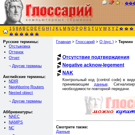
٠
��
1
5
8
A
B
C
D
E
F
G
H
I
J
K
L
M
N
O
P
Q
R
S
T
U
V
W
X
Y
Z
�
�
�
�
�
�
�
�
�
Русские термины:
Главная
>
Глоссарий
>
О (рус.)
>
Термин
Отстыковка
Оттенок
Отсутствие подтверждения
Отчет
Negative acknow-legement
Другие термины
¬
NAK
Английские термины:
Контрольный код (control code) в ви
NDIR
принимающим
данные
. Сигнализ
Neighboring Routers
необходимости повторной передачи.
Nested object
Другие термины
¬
Аббревиатуры:
NAEC
NAMPS
Смотрите также:
NC
Данные