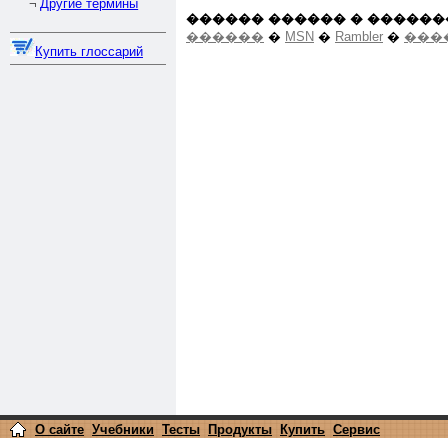
Другие термины
¬
������ ������ � ������
������
�
MSN
�
Rambler
�
���
Купить глоссарий
О сайте
Учебники
Тесты
Продукты
Купить
Сервис