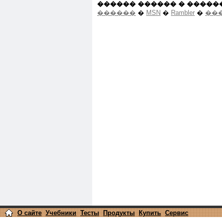
������ ������ � �����
������
�
MSN
�
Rambler
�
��
О сайте
Учебники
Тесты
Продукты
Купить
Сервис