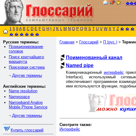
٠
��
1
5
8
A
B
C
D
E
F
G
H
I
J
K
L
M
N
O
P
Q
R
S
T
U
V
W
X
Y
Z
�
�
�
�
�
�
�
�
�
Русские термины:
Главная
>
Глоссарий
>
П (рус.)
>
Терми
Позиционирование
головок
Поиск кратчайшего
Поименованный канал
маршрута
Named pipe
Поисковая система
Коммуникационный
интерфейс
прикл
Другие термины
¬
Interface), используемый сете
обеспечивают программное взаимоде
ими используются функции, подобные
Английские термины:
Name resolution
Namespace
Narrowband Analog
Mobile Phone Service
Другие термины
¬
Смотрите также:
Интерфейс
Купить глоссарий