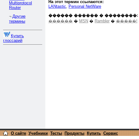
На этот термин ссылаются:
Multiprotocol
LANtastic
,
Personal NetWare
Router
������ ������ � ��������:
Другие
¬
������
�
MSN
�
Rambler
�
�����!
термины
Купить
глоссарий
О сайте
Учебники
Тесты
Продукты
Купить
Сервис