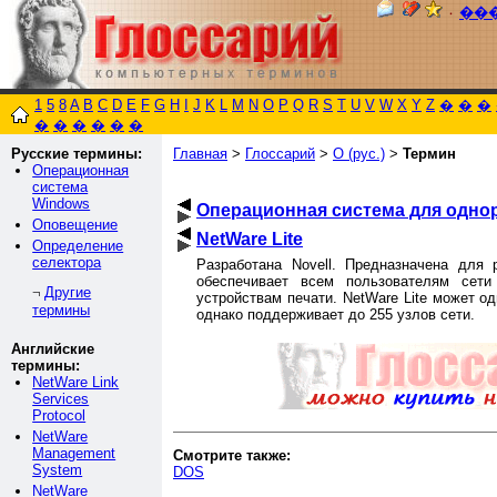
٠
��
1
5
8
A
B
C
D
E
F
G
H
I
J
K
L
M
N
O
P
Q
R
S
T
U
V
W
X
Y
Z
�
�
�
�
�
�
�
�
�
Русские термины:
Главная
>
Глоссарий
>
О (рус.)
>
Термин
Операционная
система
Windows
Операционная система для однора
Оповещение
NetWare Lite
Определение
селектора
Разработана Novell. Предназначена для
обеспечивает всем пользователям сет
Другие
¬
устройствам печати. NetWare Lite может о
термины
однако поддерживает до 255 узлов сети.
Английские
термины:
NetWare Link
Services
Protocol
NetWare
Management
Смотрите также:
System
DOS
NetWare