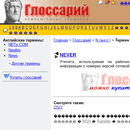
٠
��
1
5
8
A
B
C
D
E
F
G
H
I
J
K
L
M
N
O
P
Q
R
S
T
U
V
W
X
Y
Z
�
�
�
�
�
�
�
�
�
Английские термины:
Главная
>
Глоссарий
>
N (англ.)
>
Термин
NETx.COM
Newbie
NEVER
News
Утилита, используемая на рабочи
Другие термины
¬
информации о номерах версий сетевой
Купить глоссарий
Смотрите также:
OS/2
������ ������ � ������
������
�
MSN
�
Rambler
�
���