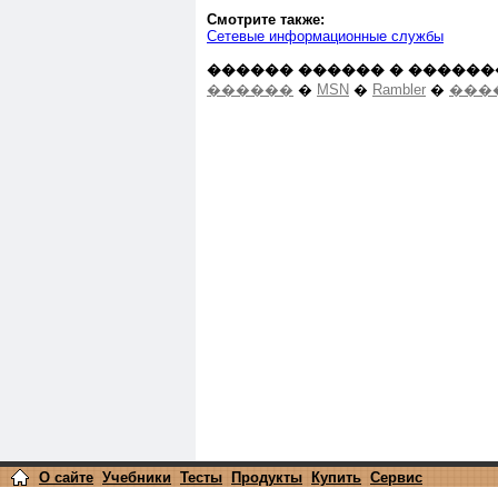
Смотрите также:
Сетевые информационные службы
������ ������ � ������
������
�
MSN
�
Rambler
�
���
О сайте
Учебники
Тесты
Продукты
Купить
Сервис