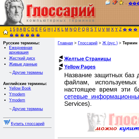
٠
��
1
5
8
A
B
C
D
E
F
G
H
I
J
K
L
M
N
O
P
Q
R
S
T
U
V
W
X
Y
Z
�
�
�
�
�
�
�
�
�
Русские термины:
Главная
>
Глоссарий
>
Ж (рус.)
>
Термин
Ежедневная
архивация
Жесткий диск
Желтые Страницы
Живые данные
Yellow Pages
Другие термины
¬
Название защитных баз д
файлам, используемы
Английские термины:
настоящее время эти б
Yellow Book
Ymodem
сетевые информационны
Ymodem
Services).
Другие термины
¬
Купить глоссарий