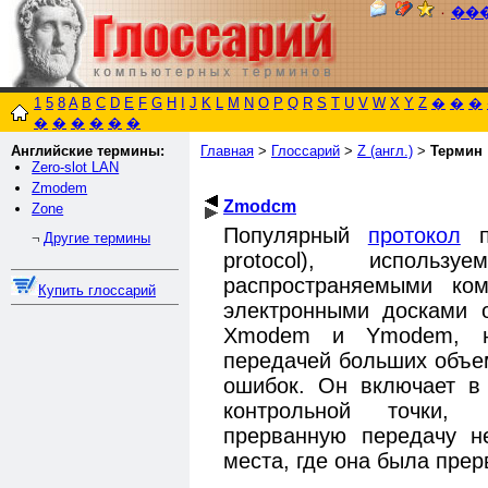
٠
��
1
5
8
A
B
C
D
E
F
G
H
I
J
K
L
M
N
O
P
Q
R
S
T
U
V
W
X
Y
Z
�
�
�
�
�
�
�
�
�
Английские термины:
Главная
>
Глоссарий
>
Z (англ.)
>
Термин
Zero-slot LAN
Zmodem
Zmodcm
Zone
Популярный
протокол
пе
Другие термины
¬
protocol), использ
распространяемыми ко
Купить глоссарий
электронными досками 
Xmodem и Ymodem, но
передачей больших объе
ошибок. Он включает в
контрольной точки, 
прерванную передачу н
места, где она была прер