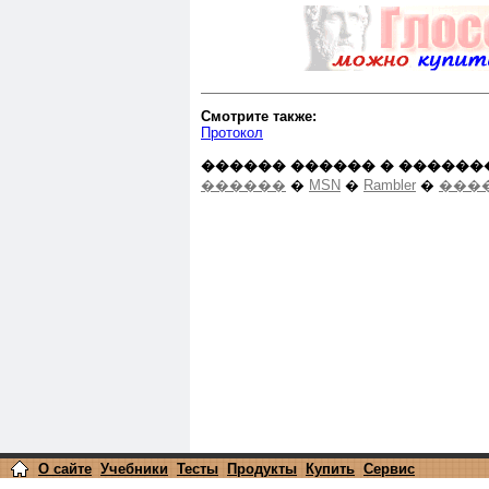
Смотрите также:
Протокол
������ ������ � ������
������
�
MSN
�
Rambler
�
����
О сайте
Учебники
Тесты
Продукты
Купить
Сервис