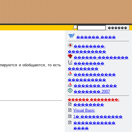
������ ����
��������-
����������
������-��������
��������
пируются и обобщаются, то есть
��������
�����������
����������
������� ����
������� 2007
������ ��������:
��������
Visual Basic
1�:�����������
�����������
����