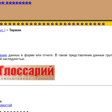
�� ��������
�
�
�
�
�
�
�
�
�
�
�
�
�
�
�
�
�
�
�
�
�
�
�
�
�
ус.)
>
Термин
ление
данных в форме или отчете. В таком представлении данные груп
й наглядностью.
я:
имостей