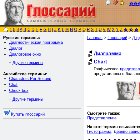
٠
��
1
5
8
A
B
C
D
E
F
G
H
I
J
K
L
M
N
O
P
Q
R
S
T
U
V
W
X
Y
Z
�
�
�
Русские термины:
Главная
>
Глоссарий
>
Д (р
Диагностическая программа
Диалог
Диаграмма
Диалоговое окно
Chart
Другие термины
¬
Графическое
представ
представлены с больше
Английские термины:
Characters Per Second
Chat
Check box
Другие термины
¬
Смотрите также:
Купить глоссарий
Представление
На этот термин ссылаютс
Гистограмма
,
Дерево завис