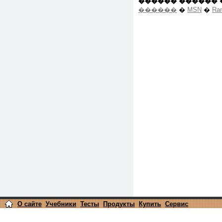
������ ������ 
������
�
MSN
�
Ra
О сайте
Учебники
Тесты
Продукты
Купить
Сервис