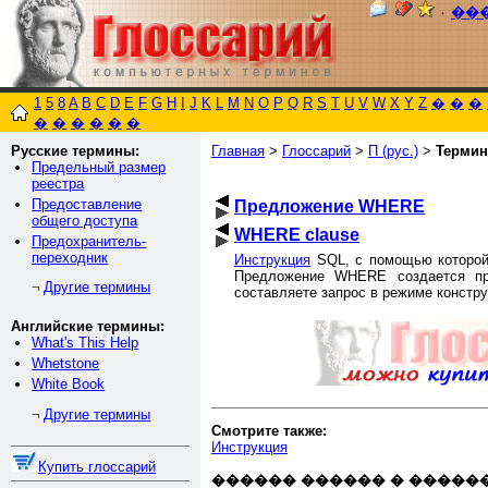
٠
��
1
5
8
A
B
C
D
E
F
G
H
I
J
K
L
M
N
O
P
Q
R
S
T
U
V
W
X
Y
Z
�
�
�
�
�
�
�
�
�
Русские термины:
Главная
>
Глоссарий
>
П (рус.)
>
Термин
Предельный размер
реестра
Предоставление
Предложение WHERE
общего доступа
WHERE clause
Предохранитель-
переходник
Инструкция
SQL, с помощью которой
Предложение WHERE создается при
Другие термины
¬
составляете запрос в режиме констру
Английские термины:
What's This Help
Whetstone
White Book
Другие термины
¬
Смотрите также:
Инструкция
Купить глоссарий
������ ������ � �����