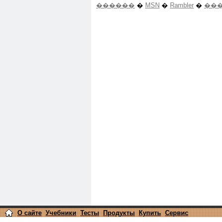
������
�
MSN
�
Rambler
�
���
О сайте
Учебники
Тесты
Продукты
Купить
Сервис