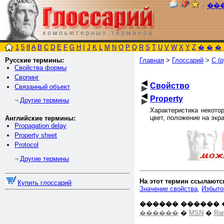
٠
��
1
5
8
A
B
C
D
E
F
G
H
I
J
K
L
M
N
O
P
Q
R
S
T
U
V
W
X
Y
Z
�
�
�
Русские термины:
Главная
>
Глоссарий
>
С (р
Свойства формы
Свопинг
Свойство
Связанный объект
Property
Другие термины
¬
Характеристика некото
цвет, положение на экр
Английские термины:
Propagation delay
Property sheet
Protocol
Другие термины
¬
На этот термин ссылаютс
Купить глоссарий
Значение свойства
,
Избыто
������ ������ 
������
�
MSN
�
Ra