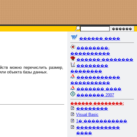
������ ����
��������-
����������
������-��������
��������
йств можно перечислить размер,
��������
или объекта базы данных.
�����������
����������
������� ����
������� 2007
������ ��������:
��������
Visual Basic
1�:�����������
�����������
����