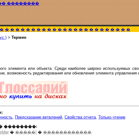
�� ��������
�
�
�
�
�
�
�
�
�
�
�
�
�
�
�
�
�
�
�
�
�
�
�
�
�
ус.)
>
Термин
рого элемента или объекта. Среди наиболее широко используемых сво
ане, возможность редактирования или обновления элемента управления 
я:
чность
,
Предсказание ветвлений
,
Свойства отчета
,
Только чтение
� ��������:
mbler
�
�����!
�
������������