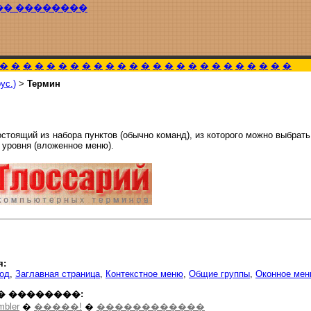
�� ��������
�
�
�
�
�
�
�
�
�
�
�
�
�
�
�
�
�
�
�
�
�
�
�
�
�
ус.)
>
Термин
остоящий из набора пунктов (обычно команд), из которого можно выбрат
уровня (вложенное меню).
я:
од
,
Заглавная страница
,
Контекстное меню
,
Общие группы
,
Оконное ме
� ��������:
mbler
�
�����!
�
������������