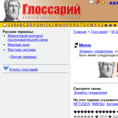
٠
��
1
5
8
A
B
C
D
E
F
G
H
I
J
K
L
M
N
O
P
Q
R
S
T
U
V
W
X
Y
Z
�
�
�
Русские термины:
Главная
>
Глоссарий
>
М (р
Межсетевой протокол
последовательной связи
Мертвая зона
Меню
Местная система
Элемент управления
, с
быть меню следующего 
Другие термины
¬
Купить глоссарий
Смотрите также:
Элемент управления
На этот термин ссылаютс
NETUSER
,
NMENU
,
Автовв
������ ������ 
������
�
MSN
�
Ra