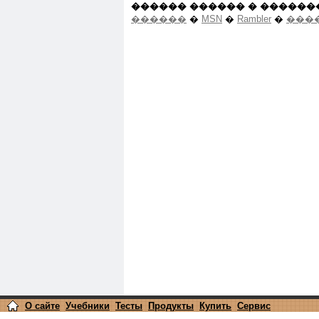
������ ������ � ������
������
�
MSN
�
Rambler
�
����
О сайте
Учебники
Тесты
Продукты
Купить
Сервис