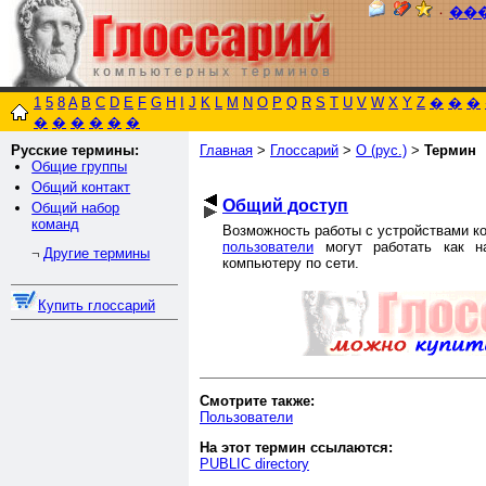
٠
��
1
5
8
A
B
C
D
E
F
G
H
I
J
K
L
M
N
O
P
Q
R
S
T
U
V
W
X
Y
Z
�
�
�
�
�
�
�
�
�
Русские термины:
Главная
>
Глоссарий
>
О (рус.)
>
Термин
Общие группы
Общий контакт
Общий доступ
Общий набор
команд
Возможность работы с устройствами к
пользователи
могут работать как н
Другие термины
¬
компьютеру по сети.
Купить глоссарий
Смотрите также:
Пользователи
На этот термин ссылаются:
PUBLIC directory