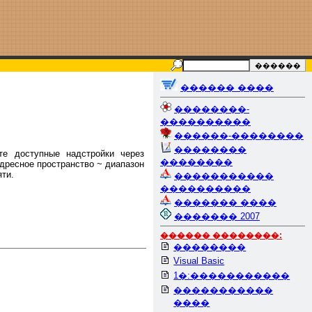
������ ����
��������-
����������
������-��������
��������
те доступные надстройки через
��������
адресное пространство ~ диапазон
ти.
�����������
����������
������� ����
������� 2007
������ ��������:
��������
Visual Basic
1�:�����������
�����������
����