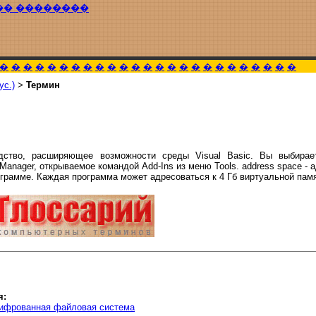
�� ��������
�
�
�
�
�
�
�
�
�
�
�
�
�
�
�
�
�
�
�
�
�
�
�
�
�
ус.)
>
Термин
дство, расширяющее возможности среды Visual Basic. Вы выбирае
Manager, открываемое командой Add-Ins из меню Tools. address space - 
грамме. Каждая программа может адресоваться к 4 Гб виртуальной памя
я:
ифрованная файловая система