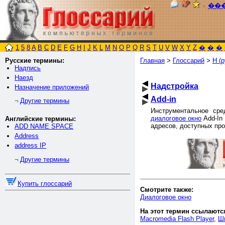
٠
��
1
5
8
A
B
C
D
E
F
G
H
I
J
K
L
M
N
O
P
Q
R
S
T
U
V
W
X
Y
Z
�
�
�
Русские термины:
Главная
>
Глоссарий
>
Н (р
Надпись
Наезд
Надстройка
Назначение приложений
Add-in
Другие термины
¬
Инструментальное сре
диалоговое окно
Add-In 
Английские термины:
адресов, доступных про
ADD NAME SPACE
Address
address IP
Другие термины
¬
Купить глоссарий
Смотрите также:
Диалоговое окно
На этот термин ссылаютс
Macromedia Flash Player
,
Ш