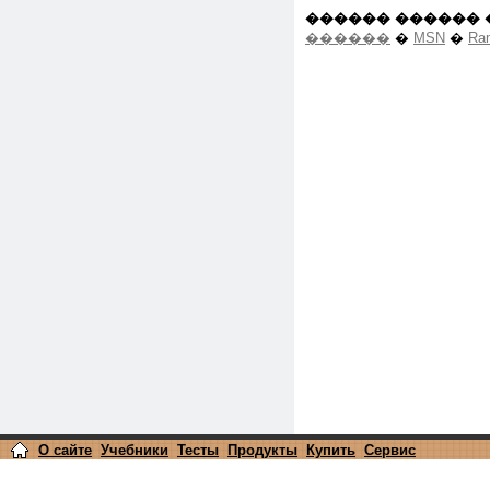
������ ������ 
������
�
MSN
�
Ra
О сайте
Учебники
Тесты
Продукты
Купить
Сервис