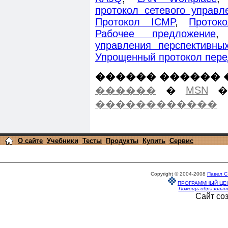
протокол сетевого управл
Протокол ICMP
,
Проток
Рабочее предложение
управления перспективны
Упрощенный протокол пер
������ ������ 
������
�
MSN
������������
О сайте
Учебники
Тесты
Продукты
Купить
Сервис
Copyright © 2004-2008
Павел С
ПРОГРАММНЫЙ ЦЕ
Помощь образован
Сайт со