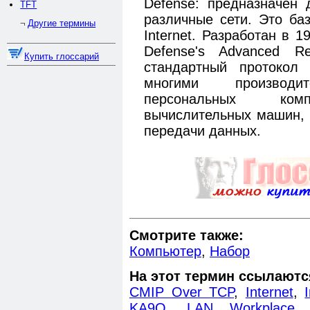
Defense: предназначен 
TFT
различные сети. Это ба
Другие термины
¬
Internet. Разработан в 
Defense's Advanced Re
Купить глоссарий
стандартный протокол
многими производит
персональных комп
вычислительных машин, 
передачи данных.
Смотрите также:
Компьютер
,
Набор
На этот термин ссылаютс
CMIP Over TCP
,
Internet
,
KA9Q
,
LAN Workplace