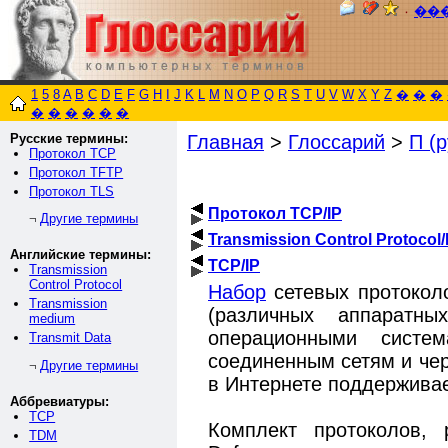
٠
��
1
5
8
A
B
C
D
E
F
G
H
I
J
K
L
M
N
O
P
Q
R
S
T
U
V
W
X
Y
Z
�
�
�
�
�
�
�
�
�
Русские термины:
Главная
>
Глоссарий
>
П (р
Протокол TCP
Протокол TFTP
Протокол TLS
Протокол TCP/IP
Другие термины
¬
Transmission Control Protocol/
Английские термины:
TCP/IP
Transmission
Control Protocol
Набор
сетевых протокол
Transmission
(различных аппарат
medium
операционными систем
Transmit Data
соединенным сетям и че
Другие термины
¬
в Интернете поддерживае
Аббревиатуры:
TCP
Комплект протоколов, 
TDM