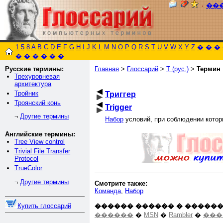
٠
��
1
5
8
A
B
C
D
E
F
G
H
I
J
K
L
M
N
O
P
Q
R
S
T
U
V
W
X
Y
Z
�
�
�
�
�
�
�
�
�
Русские термины:
Главная
>
Глоссарий
>
Т (рус.)
>
Термин
Трехуровневая
архитектура
Тройник
Триггер
Троянский конь
Trigger
Другие термины
¬
Набор
условий, при соблюдении котор
Английские термины:
Tree View control
Trivial File Transfer
Protocol
TrueColor
Другие термины
¬
Смотрите также:
Команда
,
Набор
������ ������ � ������
Купить глоссарий
������
�
MSN
�
Rambler
�
���