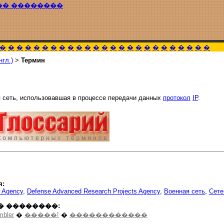
�� ��������
�
�
�
�
�
�
�
�
�
�
�
�
�
�
�
�
�
�
�
�
�
�
�
�
�
нгл.)
>
Термин
 сеть, использовавшая в процессе передачи данных
протокол
IP
.
я:
s Agency
,
Defense Advanced Research Projects Agency
,
Военная сеть
,
Сете
� ��������:
mbler
�
�����!
�
������������