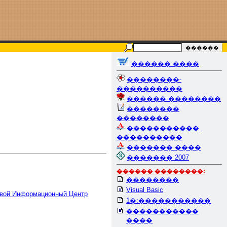
������ ����
��������-
����������
������-��������
��������
��������
�����������
����������
������� ����
������� 2007
������ ��������:
��������
Visual Basic
вой Информационный Центр
1�:�����������
�����������
����