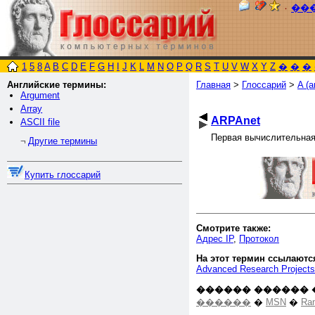
٠
��
1
5
8
A
B
C
D
E
F
G
H
I
J
K
L
M
N
O
P
Q
R
S
T
U
V
W
X
Y
Z
�
�
�
Английские термины:
Главная
>
Глоссарий
>
A (а
Argument
Array
ARPAnet
ASCII file
Первая вычислительная
Другие термины
¬
Купить глоссарий
Смотрите также:
Адрес IP
,
Протокол
На этот термин ссылаютс
Advanced Research Project
������ ������ 
������
�
MSN
�
Ra